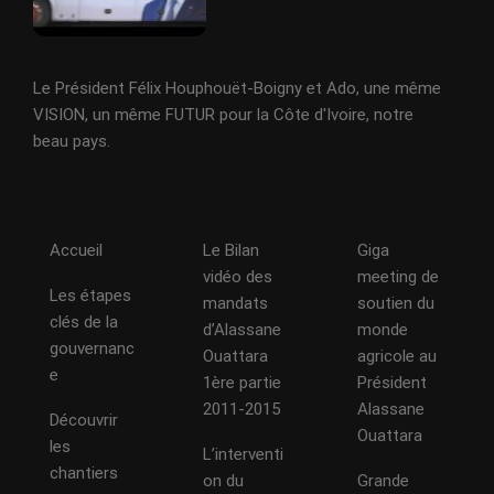
Le Président Félix Houphouët-Boigny et Ado, une même
VISION, un même FUTUR pour la Côte d'Ivoire, notre
beau pays.
Accueil
Le Bilan
Giga
vidéo des
meeting de
Les étapes
mandats
soutien du
clés de la
d’Alassane
monde
gouvernanc
Ouattara
agricole au
e
1ère partie
Président
2011-2015
Alassane
Découvrir
Ouattara
les
L’interventi
chantiers
on du
Grande