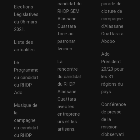
candidat du
parade de
Elections
RHDP SEM
cloture de
Législatives
Alassane
campagne
du 06 mars
Ouattara
d’Alassane
2021.
face au
Ouattara a
patronat
Abobo
Liste des
Ivoirien
actualités
Ado
La
Président
Le
rencontre
20/20 pour
Programme
du candidat
les 31
du candidat
du RHDP
régions du
du RHDP
Alassane
pays.
Ado
Ouattara
Conférence
Musique de
avec les
de presse
la
entreprene
de la
campagne
urs et les
mission
du candidat
artisans.
d’observati
du RHDP