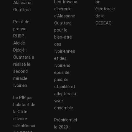
Les travaux
on
Alassane
d’hercule
électorale
Ouattara
d’Alassane
de la
Point de
Ouattara
CEDEAO
presse
pour le
RHDP,
bien-être
Alcide
des
Djédjé :
Ivoiriennes
Ouattara a
et des
réalisé le
Ivoiriens
second
épris de
miracle
paix, de
Ivoirien
stabilité et
adeptes du
Le PIB par
vivre
habitant de
ensemble.
la Côte
d’Ivoire
Présidentiel
s’établissai
le 2020 :