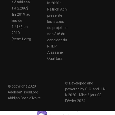
s’établissai
le 2020 :
t à 2.286$
Patrick Achi
fin 2019 au
présente
lieu de
les 5 axes
1.213$ en
du projet de
2010.
société du
(cermf.org)
candidat du
RHDP
Alassane
Ouattara.
© Developed and
© copyright 2020
powered by C. G. and J. N.
Adolebatisseur.org
K 2020 - Mise à jour 08
Abidjan Côte d'Ivoire
Février 2024