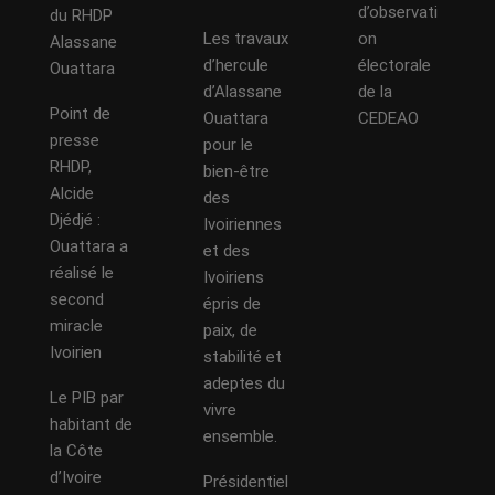
d’observati
du RHDP
Les travaux
on
Alassane
d’hercule
électorale
Ouattara
d’Alassane
de la
Point de
Ouattara
CEDEAO
presse
pour le
RHDP,
bien-être
Alcide
des
Djédjé :
Ivoiriennes
Ouattara a
et des
réalisé le
Ivoiriens
second
épris de
miracle
paix, de
Ivoirien
stabilité et
adeptes du
Le PIB par
vivre
habitant de
ensemble.
la Côte
d’Ivoire
Présidentiel