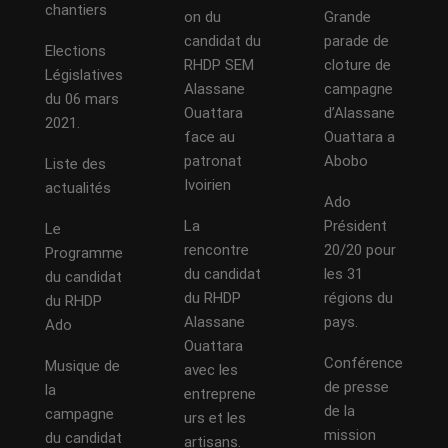
chantiers
on du
Grande
candidat du
parade de
Elections
RHDP SEM
cloture de
Législatives
Alassane
campagne
du 06 mars
Ouattara
d’Alassane
2021.
face au
Ouattara a
patronat
Abobo
Liste des
Ivoirien
actualités
Ado
La
Président
Le
rencontre
20/20 pour
Programme
du candidat
les 31
du candidat
du RHDP
régions du
du RHDP
Alassane
pays.
Ado
Ouattara
Conférence
Musique de
avec les
de presse
la
entreprene
de la
campagne
urs et les
mission
du candidat
artisans.