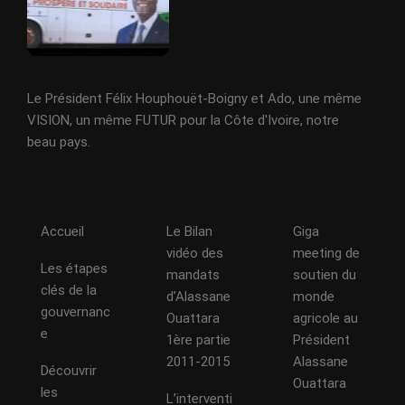
Le Président Félix Houphouët-Boigny et Ado, une même
VISION, un même FUTUR pour la Côte d'Ivoire, notre
beau pays.
Accueil
Le Bilan
Giga
vidéo des
meeting de
Les étapes
mandats
soutien du
clés de la
d’Alassane
monde
gouvernanc
Ouattara
agricole au
e
1ère partie
Président
2011-2015
Alassane
Découvrir
Ouattara
les
L’interventi