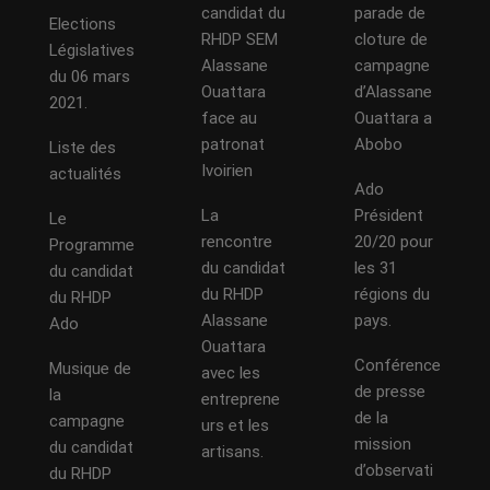
candidat du
parade de
Elections
RHDP SEM
cloture de
Législatives
Alassane
campagne
du 06 mars
Ouattara
d’Alassane
2021.
face au
Ouattara a
patronat
Abobo
Liste des
Ivoirien
actualités
Ado
La
Président
Le
rencontre
20/20 pour
Programme
du candidat
les 31
du candidat
du RHDP
régions du
du RHDP
Alassane
pays.
Ado
Ouattara
Conférence
Musique de
avec les
de presse
la
entreprene
de la
campagne
urs et les
mission
du candidat
artisans.
d’observati
du RHDP