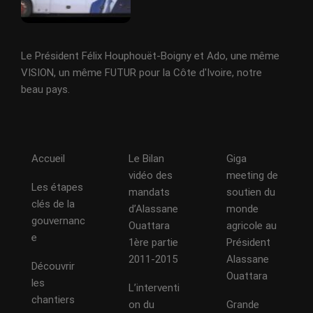
Le Président Félix Houphouët-Boigny et Ado, une même
VISION, un même FUTUR pour la Côte d'Ivoire, notre
beau pays.
Accueil
Le Bilan
Giga
vidéo des
meeting de
Les étapes
mandats
soutien du
clés de la
d’Alassane
monde
gouvernanc
Ouattara
agricole au
e
1ère partie
Président
2011-2015
Alassane
Découvrir
Ouattara
les
L’interventi
chantiers
on du
Grande