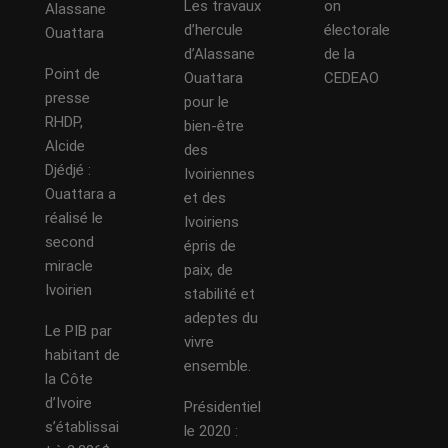
Les travaux
on
Alassane
d’hercule
électorale
Ouattara
d’Alassane
de la
Point de
Ouattara
CEDEAO
presse
pour le
RHDP,
bien-être
Alcide
des
Djédjé :
Ivoiriennes
Ouattara a
et des
réalisé le
Ivoiriens
second
épris de
miracle
paix, de
Ivoirien
stabilité et
adeptes du
Le PIB par
vivre
habitant de
ensemble.
la Côte
d’Ivoire
Présidentiel
s’établissai
le 2020 :