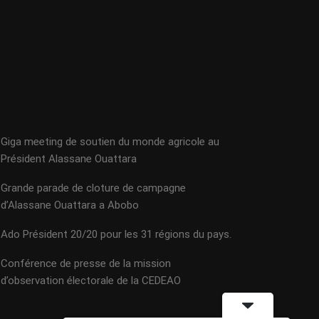
Giga meeting de soutien du monde agricole au
Président Alassane Ouattara
Grande parade de cloture de campagne
d’Alassane Ouattara a Abobo
Ado Président 20/20 pour les 31 régions du pays.
Conférence de presse de la mission
d’observation électorale de la CEDEAO