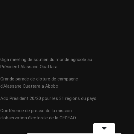
Giga meeting de soutien du monde agricole au
Président Alassane Ouattara
Grande parade de cloture de campagne
d’Alassane Ouattara a Abobo
Ado Président 20/20 pour les 31 régions du pays.
Conférence de presse de la mission
d’observation électorale de la CEDEAO