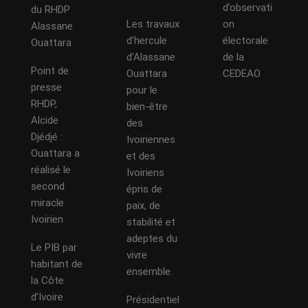
d’observati
du RHDP
Les travaux
on
Alassane
d’hercule
électorale
Ouattara
d’Alassane
de la
Point de
Ouattara
CEDEAO
presse
pour le
RHDP,
bien-être
Alcide
des
Djédjé :
Ivoiriennes
Ouattara a
et des
réalisé le
Ivoiriens
second
épris de
miracle
paix, de
Ivoirien
stabilité et
adeptes du
Le PIB par
vivre
habitant de
ensemble.
la Côte
d’Ivoire
Présidentiel