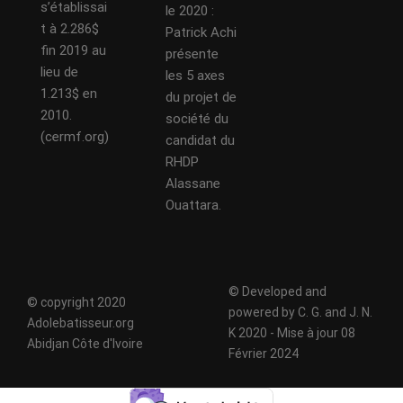
s’établissai
le 2020 :
t à 2.286$
Patrick Achi
fin 2019 au
présente
lieu de
les 5 axes
1.213$ en
du projet de
2010.
société du
(cermf.org)
candidat du
RHDP
Alassane
Ouattara.
© Developed and
© copyright 2020
powered by C. G. and J. N.
Adolebatisseur.org
K 2020 - Mise à jour 08
Abidjan Côte d'Ivoire
Février 2024