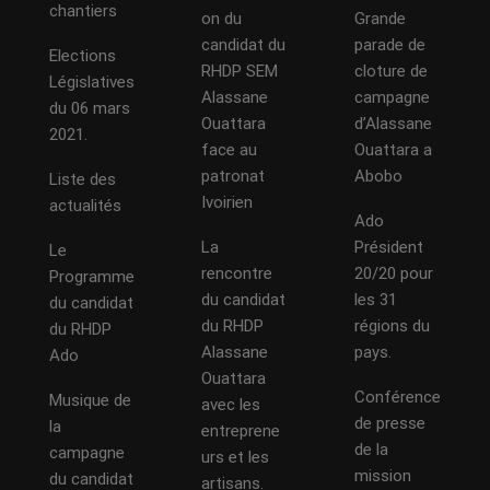
chantiers
on du
Grande
candidat du
parade de
Elections
RHDP SEM
cloture de
Législatives
Alassane
campagne
du 06 mars
Ouattara
d’Alassane
2021.
face au
Ouattara a
patronat
Abobo
Liste des
Ivoirien
actualités
Ado
La
Président
Le
rencontre
20/20 pour
Programme
du candidat
les 31
du candidat
du RHDP
régions du
du RHDP
Alassane
pays.
Ado
Ouattara
Conférence
Musique de
avec les
de presse
la
entreprene
de la
campagne
urs et les
mission
du candidat
artisans.