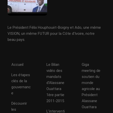
Le Président Félix Houphouët-Boigny et Ado, une même
VISION, un même FUTUR pour la Côte d'Ivoire, notre
beau pays.
Accueil
Le Bilan
Giga
vidéo des
meeting de
Les étapes
mandats
soutien du
clés de la
d’Alassane
monde
gouvernanc
Ouattara
agricole au
e
1ère partie
Président
2011-2015
Alassane
Découvrir
Ouattara
les
L’interventi