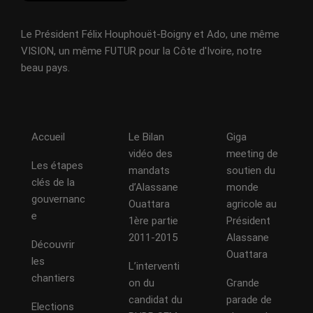
Le Président Félix Houphouët-Boigny et Ado, une même
VISION, un même FUTUR pour la Côte d'Ivoire, notre
beau pays.
Accueil
Le Bilan
Giga
vidéo des
meeting de
Les étapes
mandats
soutien du
clés de la
d’Alassane
monde
gouvernanc
Ouattara
agricole au
e
1ère partie
Président
2011-2015
Alassane
Découvrir
Ouattara
les
L’interventi
chantiers
on du
Grande
candidat du
parade de
Elections