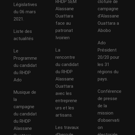
RHDP SEM
cloture de
Législatives
Alassane
campagne
du 06 mars
Ouattara
d’Alassane
2021.
face au
Ouattara a
patronat
Abobo
Liste des
Ivoirien
actualités
Ado
La
Président
Le
rencontre
20/20 pour
Programme
du candidat
les 31
du candidat
du RHDP
régions du
du RHDP
Alassane
pays.
Ado
Ouattara
Conférence
Musique de
avec les
de presse
la
entreprene
de la
campagne
urs et les
mission
du candidat
artisans.
d’observati
du RHDP
Les travaux
on
Alassane
d’hercule
électorale