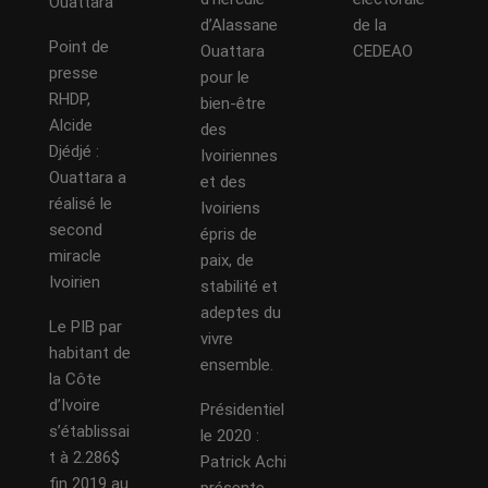
Ouattara
d’Alassane
de la
Point de
Ouattara
CEDEAO
presse
pour le
RHDP,
bien-être
Alcide
des
Djédjé :
Ivoiriennes
Ouattara a
et des
réalisé le
Ivoiriens
second
épris de
miracle
paix, de
Ivoirien
stabilité et
adeptes du
Le PIB par
vivre
habitant de
ensemble.
la Côte
d’Ivoire
Présidentiel
s’établissai
le 2020 :
t à 2.286$
Patrick Achi
fin 2019 au