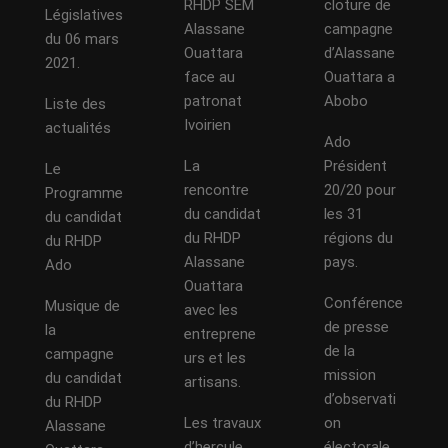
RHDP SEM
cloture de
Législatives
Alassane
campagne
du 06 mars
Ouattara
d’Alassane
2021.
face au
Ouattara a
patronat
Abobo
Liste des
Ivoirien
actualités
Ado
La
Président
Le
rencontre
20/20 pour
Programme
du candidat
les 31
du candidat
du RHDP
régions du
du RHDP
Alassane
pays.
Ado
Ouattara
Conférence
Musique de
avec les
de presse
la
entreprene
de la
campagne
urs et les
mission
du candidat
artisans.
d’observati
du RHDP
Les travaux
on
Alassane
d’hercule
électorale