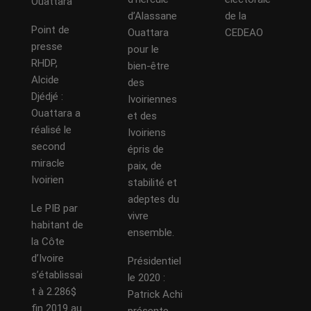
Ouattara
d’Alassane
de la
Point de
Ouattara
CEDEAO
presse
pour le
RHDP,
bien-être
Alcide
des
Djédjé :
Ivoiriennes
Ouattara a
et des
réalisé le
Ivoiriens
second
épris de
miracle
paix, de
Ivoirien
stabilité et
adeptes du
Le PIB par
vivre
habitant de
ensemble.
la Côte
d’Ivoire
Présidentiel
s’établissai
le 2020 :
t à 2.286$
Patrick Achi
fin 2019 au