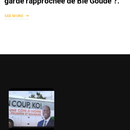
garde rapprochée de Blé Goudé ?.
SEE MORE