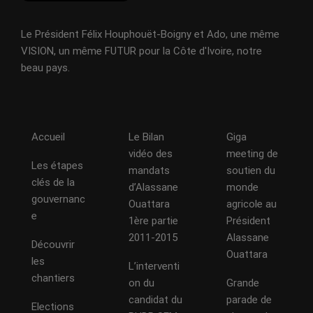
Le Président Félix Houphouët-Boigny et Ado, une même
VISION, un même FUTUR pour la Côte d'Ivoire, notre
beau pays.
Accueil
Le Bilan
Giga
vidéo des
meeting de
Les étapes
mandats
soutien du
clés de la
d’Alassane
monde
gouvernanc
Ouattara
agricole au
e
1ère partie
Président
2011-2015
Alassane
Découvrir
Ouattara
les
L’interventi
chantiers
on du
Grande
candidat du
parade de
Elections