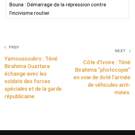
Bouna : Démarrage de la répression contre
l’incivisme routier.
Post
PREV
NEXT
navigation
Yamoussoukro : Téné
Côte d’Ivoire : Téné
Birahima Ouattara
Birahima “photocopie”
échange avec les
en voie de doté l’armée
soldats des forces
de véhicules anti-
spéciales et de la garde
mines.
républicaine.