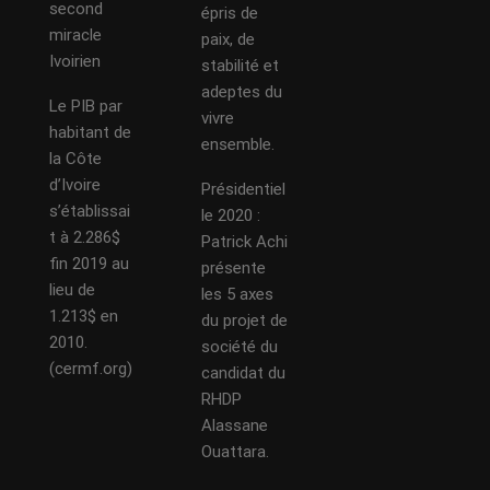
second
épris de
miracle
paix, de
Ivoirien
stabilité et
adeptes du
Le PIB par
vivre
habitant de
ensemble.
la Côte
d’Ivoire
Présidentiel
s’établissai
le 2020 :
t à 2.286$
Patrick Achi
fin 2019 au
présente
lieu de
les 5 axes
1.213$ en
du projet de
2010.
société du
(cermf.org)
candidat du
RHDP
Alassane
Ouattara.