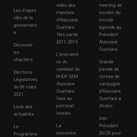
vidéo des
meeting de
Les étapes
mandats
soutien du
clés de la
d’Alassane
monde
gouvernanc
Ouattara
agricole au
e
1ère partie
Président
2011-2015
Alassane
Découvrir
Ouattara
les
L’interventi
chantiers
on du
Grande
candidat du
parade de
Elections
RHDP SEM
cloture de
Législatives
Alassane
campagne
du 06 mars
Ouattara
d’Alassane
2021.
face au
Ouattara a
patronat
Abobo
Liste des
Ivoirien
actualités
Ado
La
Président
Le
rencontre
20/20 pour
Programme