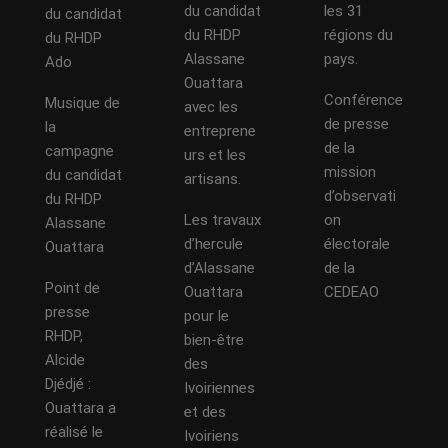
du candidat
les 31
du candidat
du RHDP
régions du
du RHDP
Alassane
pays.
Ado
Ouattara
Conférence
Musique de
avec les
de presse
la
entreprene
de la
campagne
urs et les
mission
du candidat
artisans.
d’observati
du RHDP
Les travaux
on
Alassane
d’hercule
électorale
Ouattara
d’Alassane
de la
Point de
Ouattara
CEDEAO
presse
pour le
RHDP,
bien-être
Alcide
des
Djédjé :
Ivoiriennes
Ouattara a
et des
réalisé le
Ivoiriens