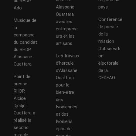
du RHDP
Alassane
pays.
Ado
Ouattara
Conférence
Musique de
avec les
de presse
la
entreprene
de la
campagne
urs et les
mission
du candidat
artisans.
d’observati
du RHDP
Les travaux
on
Alassane
d’hercule
électorale
Ouattara
d’Alassane
de la
Point de
Ouattara
CEDEAO
presse
pour le
RHDP,
bien-être
Alcide
des
Djédjé :
Ivoiriennes
Ouattara a
et des
réalisé le
Ivoiriens
second
épris de
miracle
paix, de