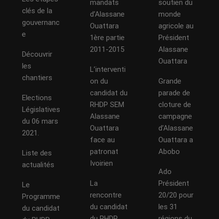
mandats
soutien du
clés de la
d’Alassane
monde
gouvernanc
Ouattara
agricole au
e
1ère partie
Président
2011-2015
Alassane
Découvrir
Ouattara
les
L’interventi
chantiers
on du
Grande
candidat du
parade de
Elections
RHDP SEM
cloture de
Législatives
Alassane
campagne
du 06 mars
Ouattara
d’Alassane
2021.
face au
Ouattara a
patronat
Abobo
Liste des
Ivoirien
actualités
Ado
La
Président
Le
rencontre
20/20 pour
Programme
du candidat
les 31
du candidat
du RHDP
régions du