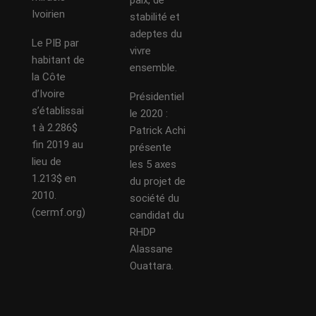
Ivoirien
stabilité et
adeptes du
Le PIB par
vivre
habitant de
ensemble.
la Côte
d’Ivoire
Présidentiel
s’établissai
le 2020 :
t à 2.286$
Patrick Achi
fin 2019 au
présente
lieu de
les 5 axes
1.213$ en
du projet de
2010.
société du
(cermf.org)
candidat du
RHDP
Alassane
Ouattara.