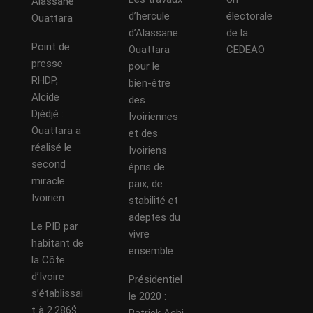
Alassane
d’hercule
électorale
Ouattara
d’Alassane
de la
Point de
Ouattara
CEDEAO
presse
pour le
RHDP,
bien-être
Alcide
des
Djédjé :
Ivoiriennes
Ouattara a
et des
réalisé le
Ivoiriens
second
épris de
miracle
paix, de
Ivoirien
stabilité et
adeptes du
Le PIB par
vivre
habitant de
ensemble.
la Côte
d’Ivoire
Présidentiel
s’établissai
le 2020 :
t à 2.286$