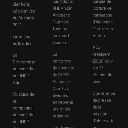
candidat du
parade de
Elections
RHDP SEM
cloture de
Législatives
Alassane
campagne
du 06 mars
Ouattara
d’Alassane
2021.
face au
Ouattara a
patronat
Abobo
Liste des
Ivoirien
actualités
Ado
La
Président
Le
rencontre
20/20 pour
Programme
du candidat
les 31
du candidat
du RHDP
régions du
du RHDP
Alassane
pays.
Ado
Ouattara
Conférence
Musique de
avec les
de presse
la
entreprene
de la
campagne
urs et les
mission
du candidat
artisans.
d’observati
du RHDP
Les travaux
on