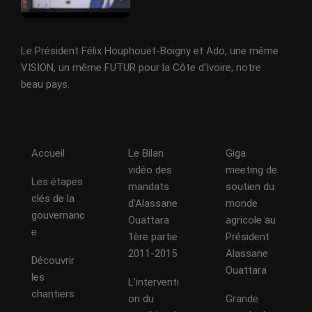
Le Président Félix Houphouët-Boigny et Ado, une même
VISION, un même FUTUR pour la Côte d'Ivoire, notre
beau pays.
Accueil
Le Bilan
Giga
vidéo des
meeting de
Les étapes
mandats
soutien du
clés de la
d’Alassane
monde
gouvernanc
Ouattara
agricole au
e
1ère partie
Président
2011-2015
Alassane
Découvrir
Ouattara
les
L’interventi
chantiers
on du
Grande