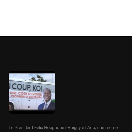
Le Président Félix Houphouët-Boigny et Ado, une même