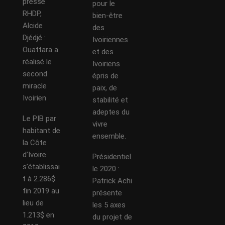
presse
pour le
RHDP,
bien-être
Alcide
des
Djédjé :
Ivoiriennes
Ouattara a
et des
réalisé le
Ivoiriens
second
épris de
miracle
paix, de
Ivoirien
stabilité et
adeptes du
Le PIB par
vivre
habitant de
ensemble.
la Côte
d’Ivoire
Présidentiel
s’établissai
le 2020 :
t à 2.286$
Patrick Achi
fin 2019 au
présente
lieu de
les 5 axes
1.213$ en
du projet de