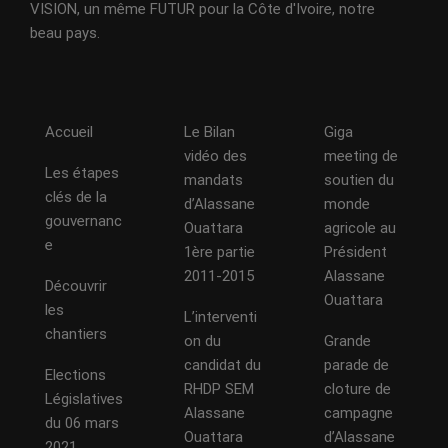
VISION, un même FUTUR pour la Côte d'Ivoire, notre
beau pays.
Accueil
Le Bilan
Giga
vidéo des
meeting de
Les étapes
mandats
soutien du
clés de la
d’Alassane
monde
gouvernanc
Ouattara
agricole au
e
1ère partie
Président
2011-2015
Alassane
Découvrir
Ouattara
les
L’interventi
chantiers
on du
Grande
candidat du
parade de
Elections
RHDP SEM
cloture de
Législatives
Alassane
campagne
du 06 mars
Ouattara
d’Alassane
2021.