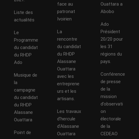
face au
Ouattara a
patronat
Abobo
Liste des
Ivoirien
actualités
Ado
La
Président
Le
rencontre
20/20 pour
Programme
du candidat
les 31
du candidat
du RHDP
régions du
du RHDP
Alassane
pays.
Ado
Ouattara
Conférence
Musique de
avec les
de presse
la
entreprene
de la
campagne
urs et les
mission
du candidat
artisans.
d’observati
du RHDP
Les travaux
on
Alassane
d’hercule
électorale
Ouattara
d’Alassane
de la
Point de
Ouattara
CEDEAO