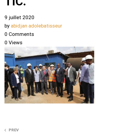
TIC.
9 juillet 2020
by
abidjan adolebatisseur
0 Comments
0 Views
Post
PREV