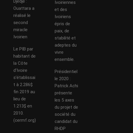
Djédjé :
Ivoiriennes
Ouattara a
et des
réalisé le
Ivoiriens
second
épris de
miracle
paix, de
Ivoirien
stabilité et
adeptes du
Le PIB par
vivre
habitant de
ensemble.
la Côte
d’Ivoire
Présidentiel
s’établissai
le 2020 :
t à 2.286$
Patrick Achi
fin 2019 au
présente
lieu de
les 5 axes
1.213$ en
du projet de
2010.
société du
(cermf.org)
candidat du
RHDP