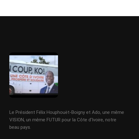
Le Président Félix Houphouët-Boigny et Ado, une même
VISION, un même FUTUR pour la Côte d'Ivoire, notre
beau pays.