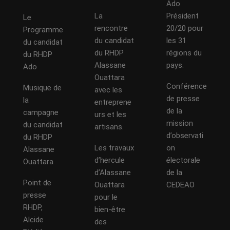
Ado
La
Président
Le
rencontre
20/20 pour
Programme
du candidat
les 31
du candidat
du RHDP
régions du
du RHDP
Alassane
pays.
Ado
Ouattara
Conférence
Musique de
avec les
de presse
la
entreprene
de la
campagne
urs et les
mission
du candidat
artisans.
d’observati
du RHDP
Les travaux
on
Alassane
d’hercule
électorale
Ouattara
d’Alassane
de la
Point de
Ouattara
CEDEAO
presse
pour le
RHDP,
bien-être
Alcide
des