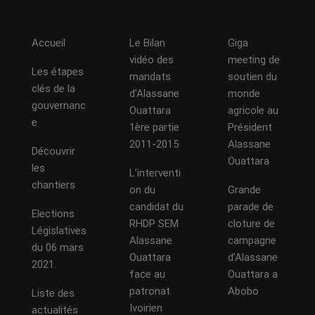
Accueil
Le Bilan
Giga
vidéo des
meeting de
Les étapes
mandats
soutien du
clés de la
d’Alassane
monde
gouvernanc
Ouattara
agricole au
e
1ère partie
Président
2011-2015
Alassane
Découvrir
Ouattara
les
L’interventi
chantiers
on du
Grande
candidat du
parade de
Elections
RHDP SEM
cloture de
Législatives
Alassane
campagne
du 06 mars
Ouattara
d’Alassane
2021.
face au
Ouattara a
patronat
Abobo
Liste des
Ivoirien
actualités