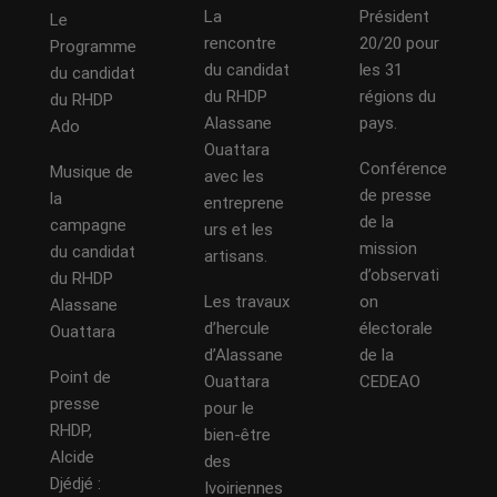
La
Président
Le
rencontre
20/20 pour
Programme
du candidat
les 31
du candidat
du RHDP
régions du
du RHDP
Alassane
pays.
Ado
Ouattara
Conférence
Musique de
avec les
de presse
la
entreprene
de la
campagne
urs et les
mission
du candidat
artisans.
d’observati
du RHDP
Les travaux
on
Alassane
d’hercule
électorale
Ouattara
d’Alassane
de la
Point de
Ouattara
CEDEAO
presse
pour le
RHDP,
bien-être
Alcide
des
Djédjé :
Ivoiriennes