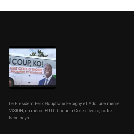
Le Président Félix Houphouët-Boigny et Ado, une même
VISION, un même FUTUR pour la Côte d'Ivoire, notre
beau pays.