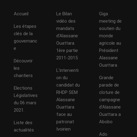
Accueil
Le Bilan
Giga
vidéo des
meeting de
Les étapes
mandats
soutien du
clés de la
d’Alassane
monde
gouvernanc
Ouattara
agricole au
e
1ère partie
Président
2011-2015
Alassane
Découvrir
Ouattara
les
L’interventi
chantiers
on du
Grande
candidat du
parade de
Elections
RHDP SEM
cloture de
Législatives
Alassane
campagne
du 06 mars
Ouattara
d’Alassane
2021.
face au
Ouattara a
patronat
Abobo
Liste des
Ivoirien
actualités
Ado