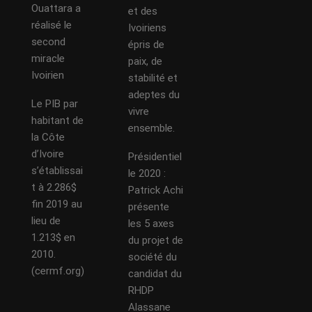
Ouattara a
et des
réalisé le
Ivoiriens
second
épris de
miracle
paix, de
Ivoirien
stabilité et
adeptes du
Le PIB par
vivre
habitant de
ensemble.
la Côte
d’Ivoire
Présidentiel
s’établissai
le 2020 :
t à 2.286$
Patrick Achi
fin 2019 au
présente
lieu de
les 5 axes
1.213$ en
du projet de
2010.
société du
(cermf.org)
candidat du
RHDP
Alassane