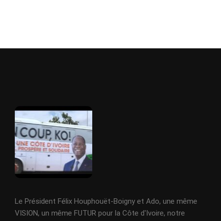
Le Président Félix Houphouët-Boigny et Ado, une même
VISION, un même FUTUR pour la Côte d'Ivoire, notre