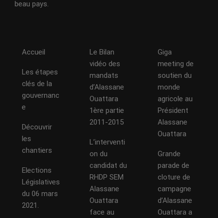
beau pays.
Accueil
Le Bilan
Giga
vidéo des
meeting de
Les étapes
mandats
soutien du
clés de la
d’Alassane
monde
gouvernanc
Ouattara
agricole au
e
1ère partie
Président
2011-2015
Alassane
Découvrir
Ouattara
les
L’interventi
chantiers
on du
Grande
candidat du
parade de
Elections
RHDP SEM
cloture de
Législatives
Alassane
campagne
du 06 mars
Ouattara
d’Alassane
2021.
face au
Ouattara a