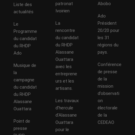
patronat
Abobo
Liste des
Ivoirien
actualités
Ado
La
Président
Le
rencontre
20/20 pour
Programme
du candidat
les 31
du candidat
du RHDP
régions du
du RHDP
Alassane
pays.
Ado
Ouattara
Conférence
Musique de
avec les
de presse
la
entreprene
de la
campagne
urs et les
mission
du candidat
artisans.
d’observati
du RHDP
Les travaux
on
Alassane
d’hercule
électorale
Ouattara
d’Alassane
de la
Point de
Ouattara
CEDEAO
presse
pour le