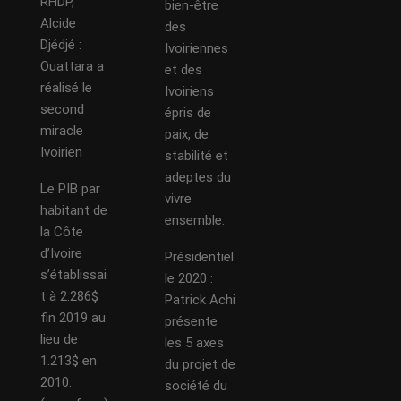
RHDP,
bien-être
Alcide
des
Djédjé :
Ivoiriennes
Ouattara a
et des
réalisé le
Ivoiriens
second
épris de
miracle
paix, de
Ivoirien
stabilité et
adeptes du
Le PIB par
vivre
habitant de
ensemble.
la Côte
d’Ivoire
Présidentiel
s’établissai
le 2020 :
t à 2.286$
Patrick Achi
fin 2019 au
présente
lieu de
les 5 axes
1.213$ en
du projet de
2010.
société du