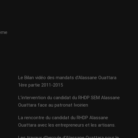
même
Le Bilan vidéo des mandats d’Alassane Ouattara
1ère partie 2011-2015
L’intervention du candidat du RHDP SEM Alassane
Ouattara face au patronat Ivoirien
La rencontre du candidat du RHDP Alassane
Ouattara avec les entrepreneurs et les artisans.
Les travaux d’hercule d’Alassane Ouattara pour le