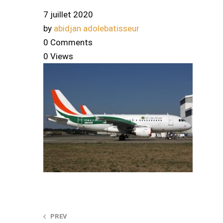
7 juillet 2020
by
abidjan adolebatisseur
0 Comments
0 Views
Post
PREV