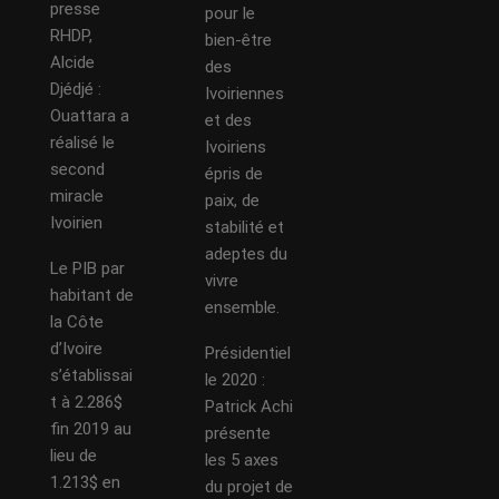
presse
pour le
RHDP,
bien-être
Alcide
des
Djédjé :
Ivoiriennes
Ouattara a
et des
réalisé le
Ivoiriens
second
épris de
miracle
paix, de
Ivoirien
stabilité et
adeptes du
Le PIB par
vivre
habitant de
ensemble.
la Côte
d’Ivoire
Présidentiel
s’établissai
le 2020 :
t à 2.286$
Patrick Achi
fin 2019 au
présente
lieu de
les 5 axes
1.213$ en
du projet de