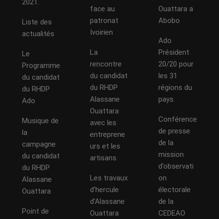
2021.
face au
Ouattara a
patronat
Abobo
Liste des
Ivoirien
actualités
Ado
La
Président
Le
rencontre
20/20 pour
Programme
du candidat
les 31
du candidat
du RHDP
régions du
du RHDP
Alassane
pays.
Ado
Ouattara
Conférence
Musique de
avec les
de presse
la
entreprene
de la
campagne
urs et les
mission
du candidat
artisans.
d’observati
du RHDP
Les travaux
on
Alassane
d’hercule
électorale
Ouattara
d’Alassane
de la
Point de
Ouattara
CEDEAO