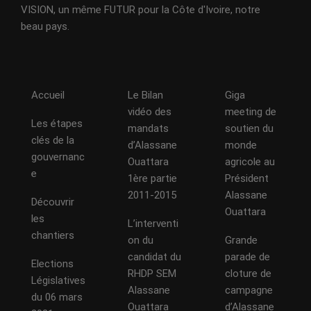
VISION, un même FUTUR pour la Côte d'Ivoire, notre
beau pays.
Accueil
Le Bilan
Giga
vidéo des
meeting de
Les étapes
mandats
soutien du
clés de la
d’Alassane
monde
gouvernanc
Ouattara
agricole au
e
1ère partie
Président
2011-2015
Alassane
Découvrir
Ouattara
les
L’interventi
chantiers
on du
Grande
candidat du
parade de
Elections
RHDP SEM
cloture de
Législatives
Alassane
campagne
du 06 mars
Ouattara
d’Alassane