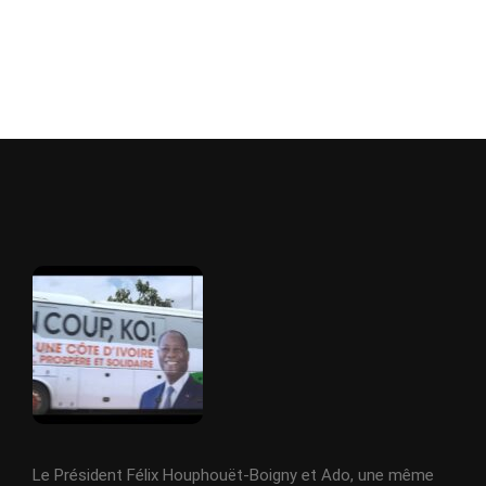
Le Président Félix Houphouët-Boigny et Ado, une même