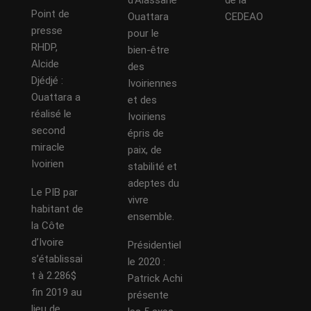
d’Alassane
de la
Point de
Ouattara
CEDEAO
presse
pour le
RHDP,
bien-être
Alcide
des
Djédjé :
Ivoiriennes
Ouattara a
et des
réalisé le
Ivoiriens
second
épris de
miracle
paix, de
Ivoirien
stabilité et
adeptes du
Le PIB par
vivre
habitant de
ensemble.
la Côte
d’Ivoire
Présidentiel
s’établissai
le 2020 :
t à 2.286$
Patrick Achi
fin 2019 au
présente
lieu de