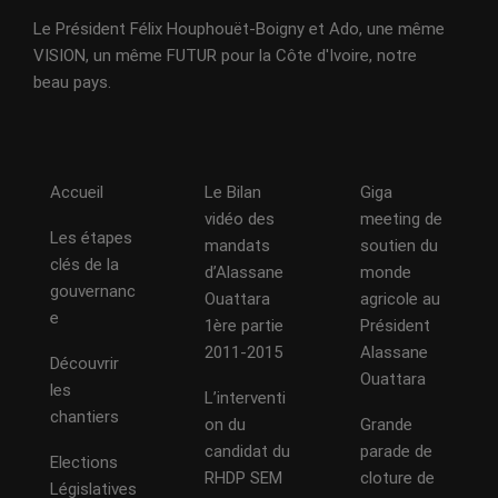
Le Président Félix Houphouët-Boigny et Ado, une même
VISION, un même FUTUR pour la Côte d'Ivoire, notre
beau pays.
Accueil
Le Bilan
Giga
vidéo des
meeting de
Les étapes
mandats
soutien du
clés de la
d’Alassane
monde
gouvernanc
Ouattara
agricole au
e
1ère partie
Président
2011-2015
Alassane
Découvrir
Ouattara
les
L’interventi
chantiers
on du
Grande
candidat du
parade de
Elections
RHDP SEM
cloture de
Législatives