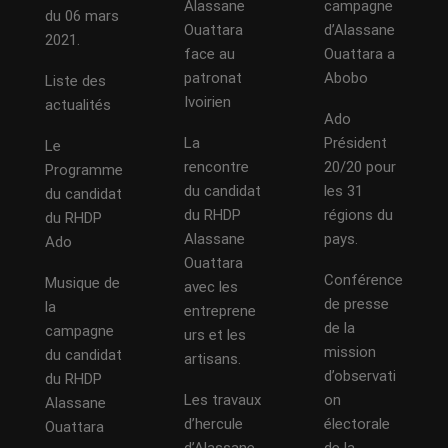
Alassane
campagne
du 06 mars
Ouattara
d’Alassane
2021.
face au
Ouattara a
patronat
Abobo
Liste des
Ivoirien
actualités
Ado
La
Président
Le
rencontre
20/20 pour
Programme
du candidat
les 31
du candidat
du RHDP
régions du
du RHDP
Alassane
pays.
Ado
Ouattara
Conférence
Musique de
avec les
de presse
la
entreprene
de la
campagne
urs et les
mission
du candidat
artisans.
d’observati
du RHDP
Les travaux
on
Alassane
d’hercule
électorale
Ouattara