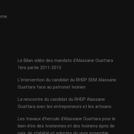
même
Le Bilan vidéo des mandats d’Alassane Ouattara
1ère partie 2011-2015
L’intervention du candidat du RHDP SEM Alassane
Ouattara face au patronat Ivoirien
La rencontre du candidat du RHDP Alassane
Ouattara avec les entrepreneurs et les artisans.
Les travaux d’hercule d’Alassane Ouattara pour le
bien-être des Ivoiriennes et des Ivoiriens épris de
paix, de stabilité et adeptes du vivre ensemble.