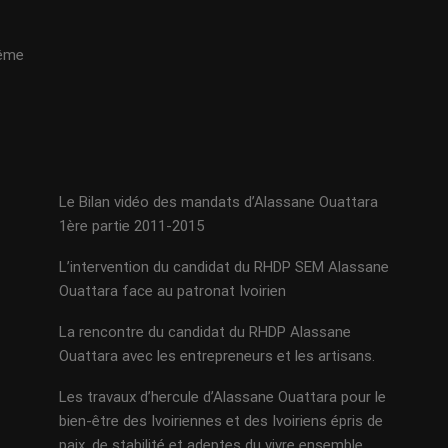
même
Le Bilan vidéo des mandats d’Alassane Ouattara
1ère partie 2011-2015
L’intervention du candidat du RHDP SEM Alassane
Ouattara face au patronat Ivoirien
La rencontre du candidat du RHDP Alassane
Ouattara avec les entrepreneurs et les artisans.
Les travaux d’hercule d’Alassane Ouattara pour le
bien-être des Ivoiriennes et des Ivoiriens épris de
paix, de stabilité et adeptes du vivre ensemble.