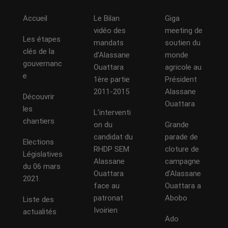
Accueil
Le Bilan
Giga
vidéo des
meeting de
Les étapes
mandats
soutien du
clés de la
d’Alassane
monde
gouvernanc
Ouattara
agricole au
e
1ère partie
Président
2011-2015
Alassane
Découvrir
Ouattara
les
L’interventi
chantiers
on du
Grande
candidat du
parade de
Elections
RHDP SEM
cloture de
Législatives
Alassane
campagne
du 06 mars
Ouattara
d’Alassane
2021.
face au
Ouattara a
patronat
Abobo
Liste des
Ivoirien
actualités
Ado