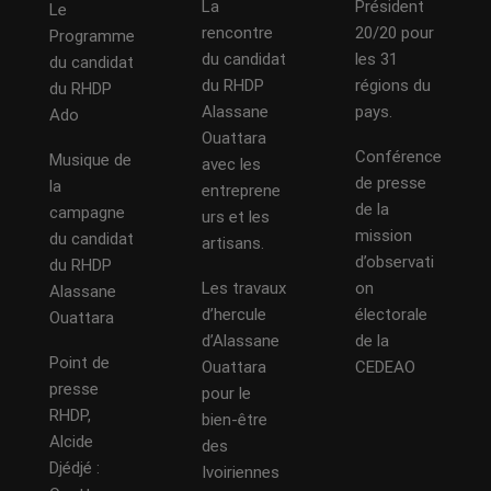
La
Président
Le
rencontre
20/20 pour
Programme
du candidat
les 31
du candidat
du RHDP
régions du
du RHDP
Alassane
pays.
Ado
Ouattara
Conférence
Musique de
avec les
de presse
la
entreprene
de la
campagne
urs et les
mission
du candidat
artisans.
d’observati
du RHDP
Les travaux
on
Alassane
d’hercule
électorale
Ouattara
d’Alassane
de la
Point de
Ouattara
CEDEAO
presse
pour le
RHDP,
bien-être
Alcide
des
Djédjé :
Ivoiriennes