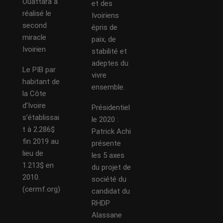
Ouattara a
et des
réalisé le
Ivoiriens
second
épris de
miracle
paix, de
Ivoirien
stabilité et
adeptes du
Le PIB par
vivre
habitant de
ensemble.
la Côte
d’Ivoire
Présidentiel
s’établissai
le 2020 :
t à 2.286$
Patrick Achi
fin 2019 au
présente
lieu de
les 5 axes
1.213$ en
du projet de
2010.
société du
(cermf.org)
candidat du
RHDP
Alassane