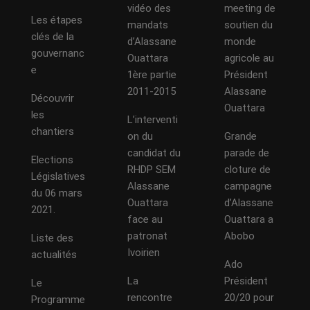
vidéo des
meeting de
Les étapes
mandats
soutien du
clés de la
d’Alassane
monde
gouvernanc
Ouattara
agricole au
e
1ère partie
Président
2011-2015
Alassane
Découvrir
Ouattara
les
L’interventi
chantiers
on du
Grande
candidat du
parade de
Elections
RHDP SEM
cloture de
Législatives
Alassane
campagne
du 06 mars
Ouattara
d’Alassane
2021.
face au
Ouattara a
patronat
Abobo
Liste des
Ivoirien
actualités
Ado
La
Président
Le
rencontre
20/20 pour
Programme