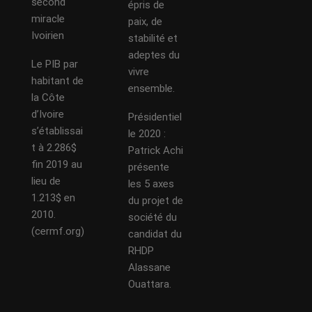
second
épris de
miracle
paix, de
Ivoirien
stabilité et
adeptes du
Le PIB par
vivre
habitant de
ensemble.
la Côte
d’Ivoire
Présidentiel
s’établissai
le 2020 :
t à 2.286$
Patrick Achi
fin 2019 au
présente
lieu de
les 5 axes
1.213$ en
du projet de
2010.
société du
(cermf.org)
candidat du
RHDP
Alassane
Ouattara.