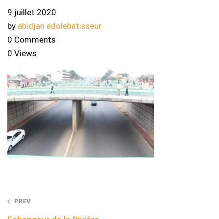
9 juillet 2020
by
abidjan adolebatisseur
0 Comments
0 Views
Post
PREV
navigation