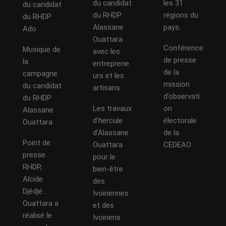
du candidat
les 31
du candidat
du RHDP
régions du
du RHDP
Alassane
pays.
Ado
Ouattara
Conférence
Musique de
avec les
de presse
la
entreprene
de la
campagne
urs et les
mission
du candidat
artisans.
d’observati
du RHDP
Les travaux
on
Alassane
d’hercule
électorale
Ouattara
d’Alassane
de la
Point de
Ouattara
CEDEAO
presse
pour le
RHDP,
bien-être
Alcide
des
Djédjé :
Ivoiriennes
Ouattara a
et des
réalisé le
Ivoiriens