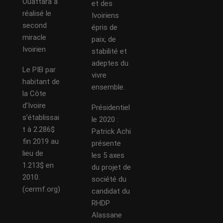
Ouattara a
et des
réalisé le
Ivoiriens
second
épris de
miracle
paix, de
Ivoirien
stabilité et
adeptes du
Le PIB par
vivre
habitant de
ensemble.
la Côte
d’Ivoire
Présidentiel
s’établissai
le 2020 :
t à 2.286$
Patrick Achi
fin 2019 au
présente
lieu de
les 5 axes
1.213$ en
du projet de
2010.
société du
(cermf.org)
candidat du
RHDP
Alassane