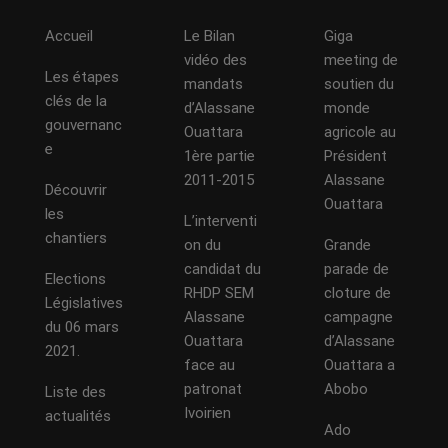
Accueil
Le Bilan
Giga
vidéo des
meeting de
Les étapes
mandats
soutien du
clés de la
d’Alassane
monde
gouvernanc
Ouattara
agricole au
e
1ère partie
Président
2011-2015
Alassane
Découvrir
Ouattara
les
L’interventi
chantiers
on du
Grande
candidat du
parade de
Elections
RHDP SEM
cloture de
Législatives
Alassane
campagne
du 06 mars
Ouattara
d’Alassane
2021.
face au
Ouattara a
patronat
Abobo
Liste des
Ivoirien
actualités
Ado