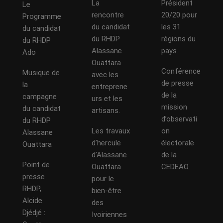
La
Président
Le
rencontre
20/20 pour
Programme
du candidat
les 31
du candidat
du RHDP
régions du
du RHDP
Alassane
pays.
Ado
Ouattara
Conférence
Musique de
avec les
de presse
la
entreprene
de la
campagne
urs et les
mission
du candidat
artisans.
d’observati
du RHDP
Les travaux
on
Alassane
d’hercule
électorale
Ouattara
d’Alassane
de la
Point de
Ouattara
CEDEAO
presse
pour le
RHDP,
bien-être
Alcide
des
Djédjé :
Ivoiriennes