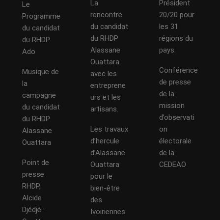
La
Président
Le
rencontre
20/20 pour
Programme
du candidat
les 31
du candidat
du RHDP
régions du
du RHDP
Alassane
pays.
Ado
Ouattara
Conférence
Musique de
avec les
de presse
la
entreprene
de la
campagne
urs et les
mission
du candidat
artisans.
d’observati
du RHDP
Les travaux
on
Alassane
d’hercule
électorale
Ouattara
d’Alassane
de la
Point de
Ouattara
CEDEAO
presse
pour le
RHDP,
bien-être
Alcide
des
Djédjé :
Ivoiriennes