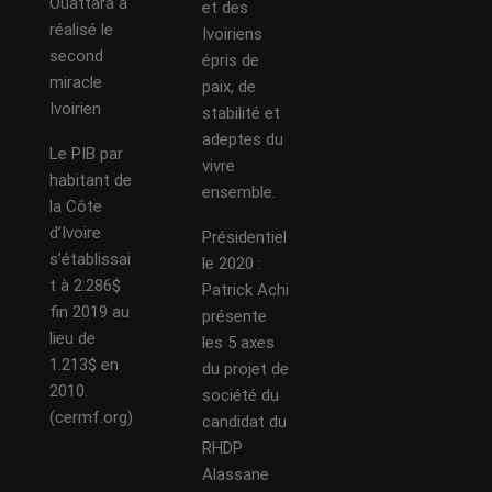
Ouattara a
et des
réalisé le
Ivoiriens
second
épris de
miracle
paix, de
Ivoirien
stabilité et
adeptes du
Le PIB par
vivre
habitant de
ensemble.
la Côte
d’Ivoire
Présidentiel
s’établissai
le 2020 :
t à 2.286$
Patrick Achi
fin 2019 au
présente
lieu de
les 5 axes
1.213$ en
du projet de
2010.
société du
(cermf.org)
candidat du
RHDP
Alassane