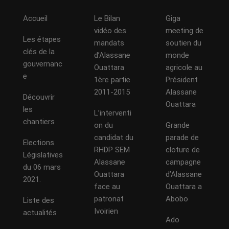
Accueil
Le Bilan
Giga
vidéo des
meeting de
Les étapes
mandats
soutien du
clés de la
d’Alassane
monde
gouvernanc
Ouattara
agricole au
e
1ère partie
Président
2011-2015
Alassane
Découvrir
Ouattara
les
L’interventi
chantiers
on du
Grande
candidat du
parade de
Elections
RHDP SEM
cloture de
Législatives
Alassane
campagne
du 06 mars
Ouattara
d’Alassane
2021.
face au
Ouattara a
patronat
Abobo
Liste des
Ivoirien
actualités
Ado