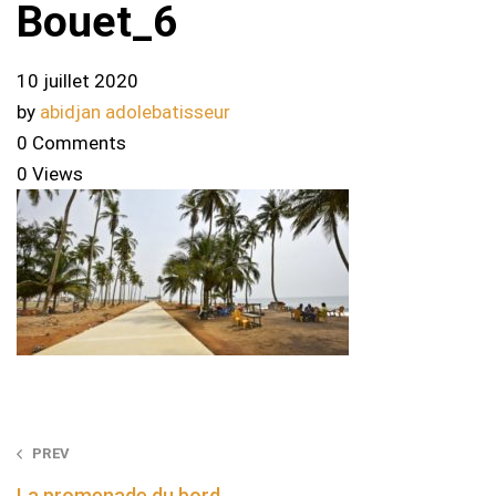
Bouet_6
10 juillet 2020
by
abidjan adolebatisseur
0 Comments
0 Views
Post
PREV
navigation
La promenade du bord