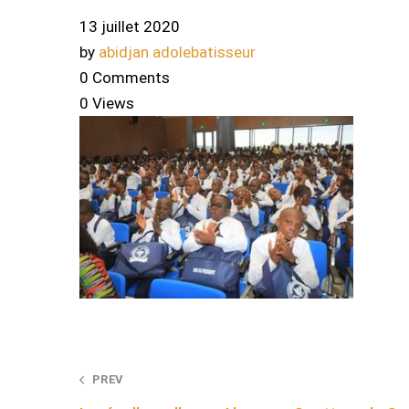
13 juillet 2020
by
abidjan adolebatisseur
0 Comments
0 Views
Post
PREV