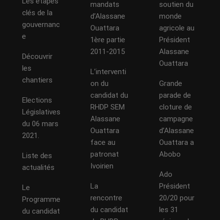
Les étapes
mandats
soutien du
clés de la
d’Alassane
monde
gouvernanc
Ouattara
agricole au
e
1ère partie
Président
2011-2015
Alassane
Découvrir
Ouattara
les
L’interventi
chantiers
on du
Grande
candidat du
parade de
Elections
RHDP SEM
cloture de
Législatives
Alassane
campagne
du 06 mars
Ouattara
d’Alassane
2021.
face au
Ouattara a
patronat
Abobo
Liste des
Ivoirien
actualités
Ado
La
Président
Le
rencontre
20/20 pour
Programme
du candidat
les 31
du candidat