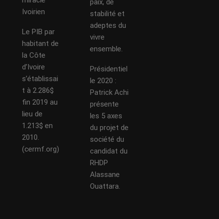
miracle
paix, de
Ivoirien
stabilité et
adeptes du
Le PIB par
vivre
habitant de
ensemble.
la Côte
d’Ivoire
Présidentiel
s’établissai
le 2020 :
t à 2.286$
Patrick Achi
fin 2019 au
présente
lieu de
les 5 axes
1.213$ en
du projet de
2010.
société du
(cermf.org)
candidat du
RHDP
Alassane
Ouattara.