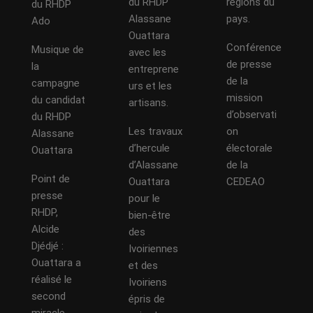
du RHDP
régions du
du RHDP
Alassane
pays.
Ado
Ouattara
Conférence
Musique de
avec les
de presse
la
entreprene
de la
campagne
urs et les
mission
du candidat
artisans.
d’observati
du RHDP
Les travaux
on
Alassane
d’hercule
électorale
Ouattara
d’Alassane
de la
Point de
Ouattara
CEDEAO
presse
pour le
RHDP,
bien-être
Alcide
des
Djédjé :
Ivoiriennes
Ouattara a
et des
réalisé le
Ivoiriens
second
épris de