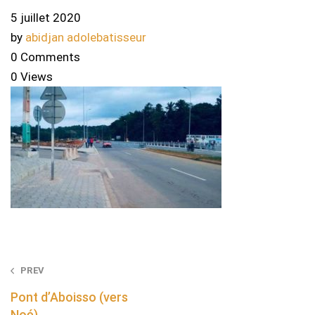
5 juillet 2020
by
abidjan adolebatisseur
0 Comments
0 Views
Post
PREV
navigation
Pont d’Aboisso (vers
Noé)