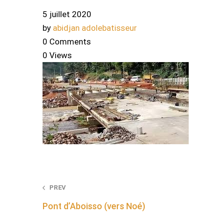
5 juillet 2020
by
abidjan adolebatisseur
0 Comments
0 Views
Post
PREV
Pont d’Aboisso (vers Noé)
navigation