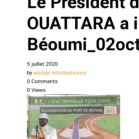
Le Président 
OUATTARA a i
Béoumi_02oc
5 juillet 2020
by
abidjan adolebatisseur
0 Comments
0 Views