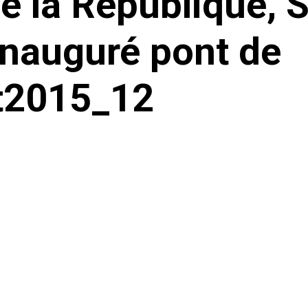
de la République,
nauguré pont de
t2015_12