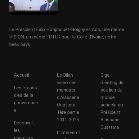
Le Président Félix Houphouët-Boigny et Ado, une même
VISION, un même FUTUR pour la Côte d'Ivoire, notre
beau pays.
Accueil
Le Bilan
Giga
vidéo des
meeting de
Les étapes
mandats
soutien du
clés de la
d’Alassane
monde
gouvernanc
Ouattara
agricole au
e
1ère partie
Président
2011-2015
Alassane
Découvrir
Ouattara
les
L’interventi
chantiers