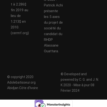
t à 2.286$
Patrick Achi
fin 2019 au
présente
lieu de
les 5 axes
1.213$ en
du projet de
2010.
société du
(cermf.org)
candidat du
RHDP
Alassane
Ouattara.
© Developed and
© copyright 2020
powered by C. G. and J. N.
Adolebatisseur.org
K 2020 - Mise à jour 08
Abidjan Côte d'Ivoire
Février 2024