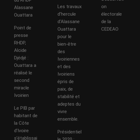
du RHDP
Les travaux
on
Alassane
d’hercule
électorale
Ouattara
d’Alassane
de la
Point de
Ouattara
CEDEAO
presse
pour le
RHDP,
bien-être
Alcide
des
Djédjé :
Ivoiriennes
Ouattara a
et des
réalisé le
Ivoiriens
second
épris de
miracle
paix, de
Ivoirien
stabilité et
adeptes du
Le PIB par
vivre
habitant de
ensemble.
la Côte
d’Ivoire
Présidentiel
s’établissai
le 2020 :