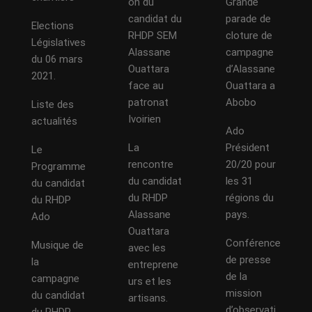
on du
Grande
candidat du
parade de
Elections
RHDP SEM
cloture de
Législatives
Alassane
campagne
du 06 mars
Ouattara
d’Alassane
2021.
face au
Ouattara a
patronat
Abobo
Liste des
Ivoirien
actualités
Ado
La
Président
Le
rencontre
20/20 pour
Programme
du candidat
les 31
du candidat
du RHDP
régions du
du RHDP
Alassane
pays.
Ado
Ouattara
Conférence
Musique de
avec les
de presse
la
entreprene
de la
campagne
urs et les
mission
du candidat
artisans.
d’observati