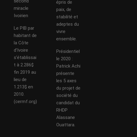
second
épris de
miracle
paix, de
Ivoirien
stabilité et
adeptes du
Le PIB par
vivre
habitant de
ensemble.
la Côte
d’Ivoire
Présidentiel
s’établissai
le 2020 :
t à 2.286$
Patrick Achi
fin 2019 au
présente
lieu de
les 5 axes
1.213$ en
du projet de
2010.
société du
(cermf.org)
candidat du
RHDP
Alassane
Ouattara.