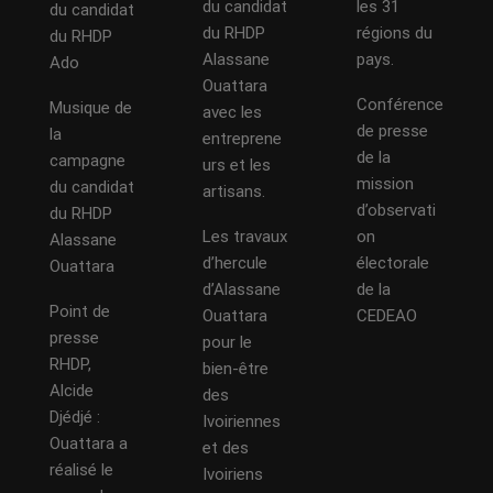
du candidat
les 31
du candidat
du RHDP
régions du
du RHDP
Alassane
pays.
Ado
Ouattara
Conférence
Musique de
avec les
de presse
la
entreprene
de la
campagne
urs et les
mission
du candidat
artisans.
d’observati
du RHDP
Les travaux
on
Alassane
d’hercule
électorale
Ouattara
d’Alassane
de la
Point de
Ouattara
CEDEAO
presse
pour le
RHDP,
bien-être
Alcide
des
Djédjé :
Ivoiriennes
Ouattara a
et des
réalisé le
Ivoiriens