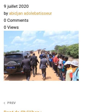
9 juillet 2020
by
abidjan adolebatisseur
0 Comments
0 Views
Post
PREV
navigation