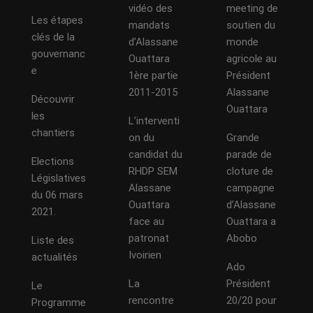
vidéo des
meeting de
Les étapes
mandats
soutien du
clés de la
d’Alassane
monde
gouvernanc
Ouattara
agricole au
e
1ère partie
Président
2011-2015
Alassane
Découvrir
Ouattara
les
L’interventi
chantiers
on du
Grande
candidat du
parade de
Elections
RHDP SEM
cloture de
Législatives
Alassane
campagne
du 06 mars
Ouattara
d’Alassane
2021.
face au
Ouattara a
patronat
Abobo
Liste des
Ivoirien
actualités
Ado
La
Président
Le
rencontre
20/20 pour
Programme