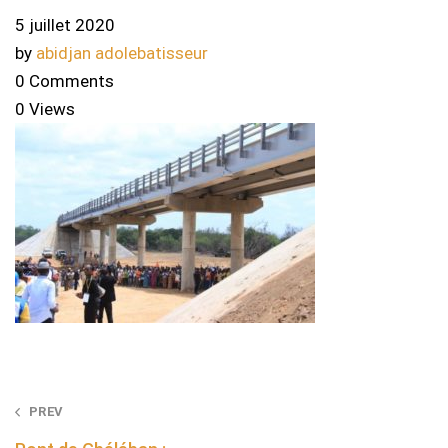
5 juillet 2020
by
abidjan adolebatisseur
0 Comments
0 Views
Post
PREV
navigation