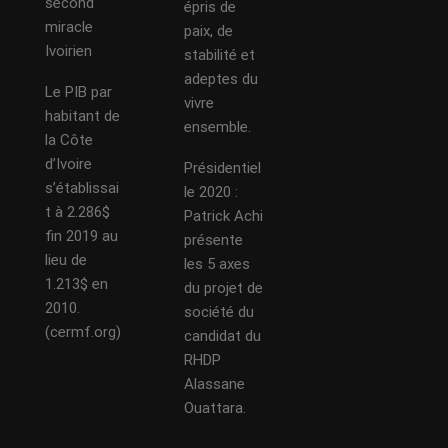
second
épris de
miracle
paix, de
Ivoirien
stabilité et
adeptes du
Le PIB par
vivre
habitant de
ensemble.
la Côte
d’Ivoire
Présidentiel
s’établissai
le 2020 :
t à 2.286$
Patrick Achi
fin 2019 au
présente
lieu de
les 5 axes
1.213$ en
du projet de
2010.
société du
(cermf.org)
candidat du
RHDP
Alassane
Ouattara.