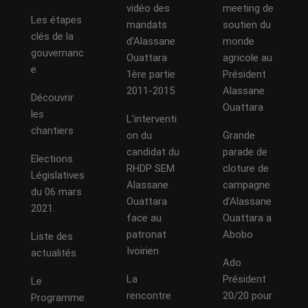
vidéo des
meeting de
Les étapes
mandats
soutien du
clés de la
d’Alassane
monde
gouvernanc
Ouattara
agricole au
e
1ère partie
Président
2011-2015
Alassane
Découvrir
Ouattara
les
L’interventi
chantiers
on du
Grande
candidat du
parade de
Elections
RHDP SEM
cloture de
Législatives
Alassane
campagne
du 06 mars
Ouattara
d’Alassane
2021.
face au
Ouattara a
patronat
Abobo
Liste des
Ivoirien
actualités
Ado
La
Président
Le
rencontre
20/20 pour
Programme