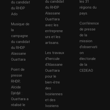
du candidat
les 31
du candidat
du RHDP
régions du
du RHDP
Alassane
pays.
Ado
Ouattara
Conférence
Musique de
avec les
de presse
la
entreprene
de la
campagne
urs et les
mission
du candidat
artisans.
d’observati
du RHDP
Les travaux
on
Alassane
d’hercule
électorale
Ouattara
d’Alassane
de la
Point de
Ouattara
CEDEAO
presse
pour le
RHDP,
bien-être
Alcide
des
Djédjé :
Ivoiriennes
Ouattara a
et des
réalisé le
Ivoiriens