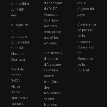
du candidat
les 31
du candidat
du RHDP
régions du
du RHDP
Alassane
pays.
Ado
Ouattara
Conférence
Musique de
avec les
de presse
la
entreprene
de la
campagne
urs et les
mission
du candidat
artisans.
d’observati
du RHDP
Les travaux
on
Alassane
d’hercule
électorale
Ouattara
d’Alassane
de la
Point de
Ouattara
CEDEAO
presse
pour le
RHDP,
bien-être
Alcide
des
Djédjé :
Ivoiriennes
Ouattara a
et des
réalisé le
Ivoiriens