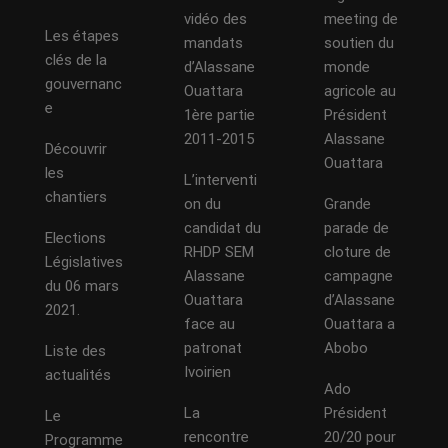
vidéo des
meeting de
Les étapes
mandats
soutien du
clés de la
d’Alassane
monde
gouvernanc
Ouattara
agricole au
e
1ère partie
Président
2011-2015
Alassane
Découvrir
Ouattara
les
L’interventi
chantiers
on du
Grande
candidat du
parade de
Elections
RHDP SEM
cloture de
Législatives
Alassane
campagne
du 06 mars
Ouattara
d’Alassane
2021.
face au
Ouattara a
patronat
Abobo
Liste des
Ivoirien
actualités
Ado
La
Président
Le
rencontre
20/20 pour
Programme