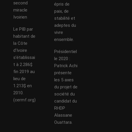
second
épris de
miracle
paix, de
Ivoirien
stabilité et
adeptes du
Le PIB par
vivre
habitant de
ensemble.
la Côte
d’Ivoire
Présidentiel
s’établissai
le 2020 :
t à 2.286$
Patrick Achi
fin 2019 au
présente
lieu de
les 5 axes
1.213$ en
du projet de
2010.
société du
(cermf.org)
candidat du
RHDP
Alassane
Ouattara.