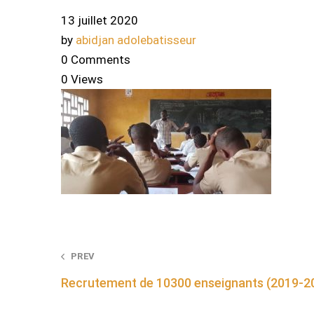
13 juillet 2020
by
abidjan adolebatisseur
0 Comments
0 Views
Post
PREV
Recrutement de 10300 enseignants (2019-2
navigation