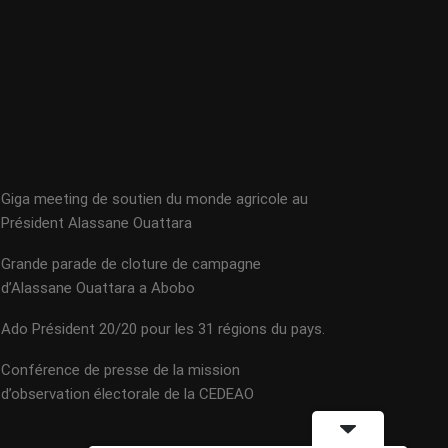
Giga meeting de soutien du monde agricole au
Président Alassane Ouattara
Grande parade de cloture de campagne
d’Alassane Ouattara a Abobo
Ado Président 20/20 pour les 31 régions du pays.
Conférence de presse de la mission
d’observation électorale de la CEDEAO