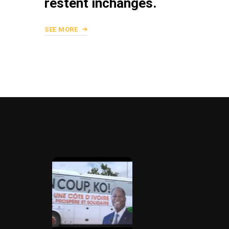
restent inchangés.
SEE MORE