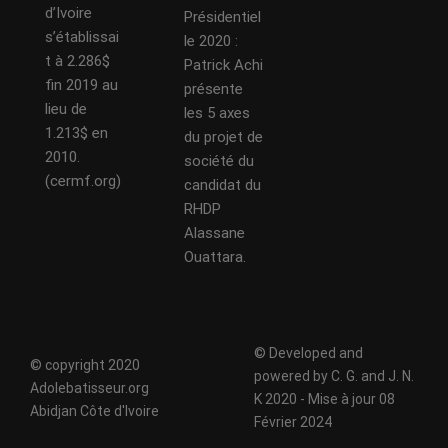
d’Ivoire
Présidentiel
s’établissai
le 2020 :
t à 2.286$
Patrick Achi
fin 2019 au
présente
lieu de
les 5 axes
1.213$ en
du projet de
2010.
société du
(cermf.org)
candidat du
RHDP
Alassane
Ouattara.
© Developed and
© copyright 2020
powered by C. G. and J. N.
Adolebatisseur.org
K 2020 - Mise à jour 08
Abidjan Côte d'Ivoire
Février 2024