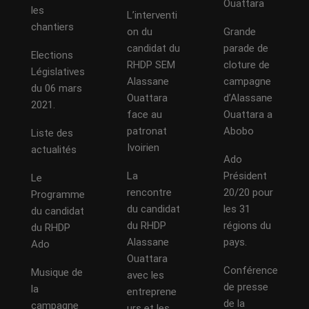
Ouattara
les
L’interventi
chantiers
on du
Grande
candidat du
parade de
Elections
RHDP SEM
cloture de
Législatives
Alassane
campagne
du 06 mars
Ouattara
d’Alassane
2021.
face au
Ouattara a
patronat
Abobo
Liste des
Ivoirien
actualités
Ado
La
Président
Le
rencontre
20/20 pour
Programme
du candidat
les 31
du candidat
du RHDP
régions du
du RHDP
Alassane
pays.
Ado
Ouattara
Conférence
Musique de
avec les
de presse
la
entreprene
de la
campagne
urs et les