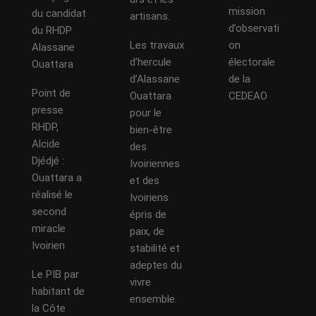
mission
du candidat
artisans.
d’observati
du RHDP
Les travaux
on
Alassane
d’hercule
électorale
Ouattara
d’Alassane
de la
Point de
Ouattara
CEDEAO
presse
pour le
RHDP,
bien-être
Alcide
des
Djédjé :
Ivoiriennes
Ouattara a
et des
réalisé le
Ivoiriens
second
épris de
miracle
paix, de
Ivoirien
stabilité et
adeptes du
Le PIB par
vivre
habitant de
ensemble.
la Côte