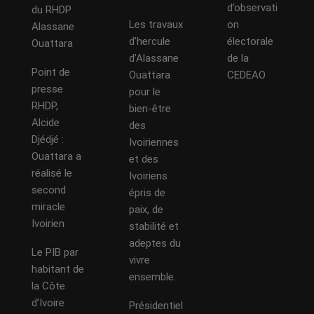
d’observati
du RHDP
Les travaux
on
Alassane
d’hercule
électorale
Ouattara
d’Alassane
de la
Point de
Ouattara
CEDEAO
presse
pour le
RHDP,
bien-être
Alcide
des
Djédjé :
Ivoiriennes
Ouattara a
et des
réalisé le
Ivoiriens
second
épris de
miracle
paix, de
Ivoirien
stabilité et
adeptes du
Le PIB par
vivre
habitant de
ensemble.
la Côte
d’Ivoire
Présidentiel