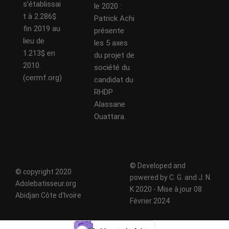
s’établissai
le 2020 :
t à 2.286$
Patrick Achi
fin 2019 au
présente
lieu de
les 5 axes
1.213$ en
du projet de
2010.
société du
(cermf.org)
candidat du
RHDP
Alassane
Ouattara.
© Developed and
© copyright 2020
powered by C. G. and J. N.
Adolebatisseur.org
K 2020 - Mise à jour 08
Abidjan Côte d'Ivoire
Février 2024