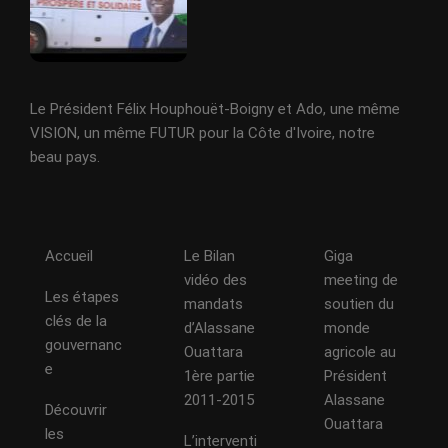
Le Président Félix Houphouët-Boigny et Ado, une même
VISION, un même FUTUR pour la Côte d'Ivoire, notre
beau pays.
Accueil
Le Bilan
Giga
vidéo des
meeting de
Les étapes
mandats
soutien du
clés de la
d’Alassane
monde
gouvernanc
Ouattara
agricole au
e
1ère partie
Président
2011-2015
Alassane
Découvrir
Ouattara
les
L’interventi