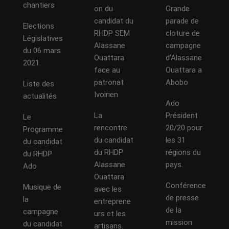
chantiers
on du
Grande
candidat du
parade de
Elections
RHDP SEM
cloture de
Législatives
Alassane
campagne
du 06 mars
Ouattara
d’Alassane
2021.
face au
Ouattara a
patronat
Abobo
Liste des
Ivoirien
actualités
Ado
La
Président
Le
rencontre
20/20 pour
Programme
du candidat
les 31
du candidat
du RHDP
régions du
du RHDP
Alassane
pays.
Ado
Ouattara
Conférence
Musique de
avec les
de presse
la
entreprene
de la
campagne
urs et les
mission
du candidat
artisans.