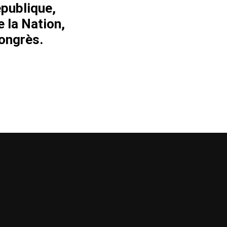
publique,
e la Nation,
Congrès.