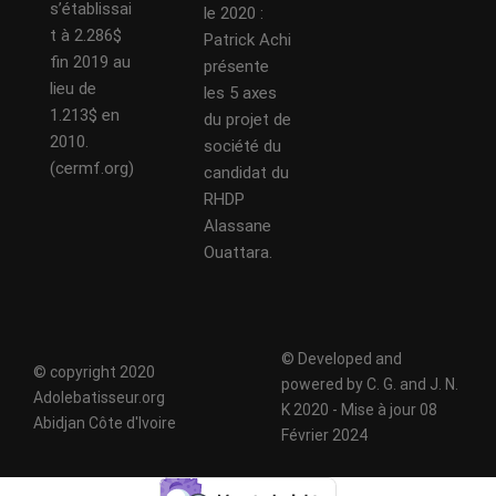
s’établissai
le 2020 :
t à 2.286$
Patrick Achi
fin 2019 au
présente
lieu de
les 5 axes
1.213$ en
du projet de
2010.
société du
(cermf.org)
candidat du
RHDP
Alassane
Ouattara.
© Developed and
© copyright 2020
powered by C. G. and J. N.
Adolebatisseur.org
K 2020 - Mise à jour 08
Abidjan Côte d'Ivoire
Février 2024