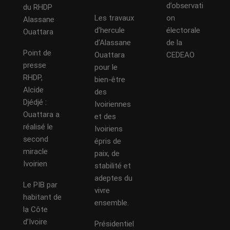
d’observati
du RHDP
Les travaux
on
Alassane
d’hercule
électorale
Ouattara
d’Alassane
de la
Point de
Ouattara
CEDEAO
presse
pour le
RHDP,
bien-être
Alcide
des
Djédjé :
Ivoiriennes
Ouattara a
et des
réalisé le
Ivoiriens
second
épris de
miracle
paix, de
Ivoirien
stabilité et
adeptes du
Le PIB par
vivre
habitant de
ensemble.
la Côte
d’Ivoire
Présidentiel