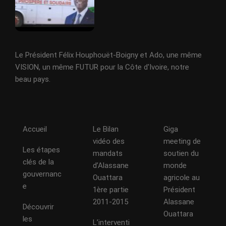
Le Président Félix Houphouët-Boigny et Ado, une même
VISION, un même FUTUR pour la Côte d'Ivoire, notre
beau pays.
Accueil
Le Bilan
Giga
vidéo des
meeting de
Les étapes
mandats
soutien du
clés de la
d’Alassane
monde
gouvernanc
Ouattara
agricole au
e
1ère partie
Président
2011-2015
Alassane
Découvrir
Ouattara
les
L’interventi