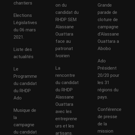
chantiers
on du
Grande
candidat du
parade de
Elections
RHDP SEM
cloture de
Législatives
Alassane
campagne
du 06 mars
Ouattara
d’Alassane
2021.
face au
Ouattara a
patronat
Abobo
Liste des
Ivoirien
actualités
Ado
La
Président
Le
rencontre
20/20 pour
Programme
du candidat
les 31
du candidat
du RHDP
régions du
du RHDP
Alassane
pays.
Ado
Ouattara
Conférence
Musique de
avec les
de presse
la
entreprene
de la
campagne
urs et les
mission
du candidat
artisans.