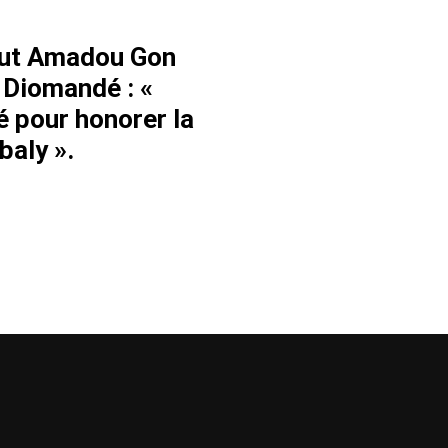
itut Amadou Gon
 Diomandé : «
é pour honorer la
aly ».