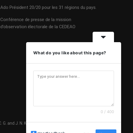
Ado Président 20/20 pour les 31 régions du pays.
Conférence de presse de la mission
d’observation électorale de la CEDEAO
What do you like about this page?
0 / 400
G. and J. N. K 2020 - Mise à jour 08 Février 2024