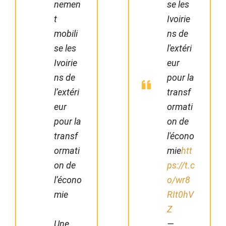
nemen
se les
t
Ivoirie
mobili
ns de
se les
l'extéri
Ivoirie
eur
ns de
pour la
l’extéri
transf
eur
ormati
pour la
on de
transf
l'écono
ormati
mie
htt
on de
ps://t.c
l’écono
o/wr8
mie
RIt0hV
Z
Une
—