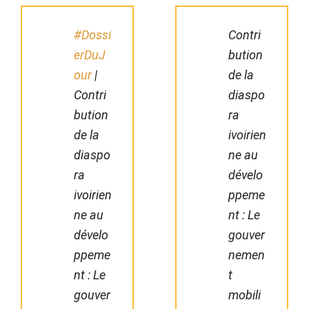
#Dossi
Contri
erDuJ
bution
our
|
de la
Contri
diaspo
bution
ra
de la
ivoirien
diaspo
ne au
ra
dévelo
ivoirien
ppeme
ne au
nt : Le
dévelo
gouver
ppeme
nemen
nt : Le
t
gouver
mobili