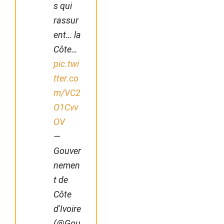
s qui
rassur
ent… la
Côte…
pic.twi
tter.co
m/VC2
O1Cvv
OV
—
Gouver
nemen
t de
Côte
d'Ivoire
(@Gou