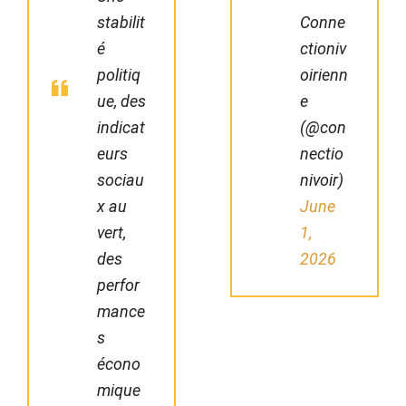
stabilit
Conne
é
ctioniv
politiq
oirienn
ue, des
e
indicat
(@con
eurs
nectio
sociau
nivoir)
x au
June
vert,
1,
des
2026
perfor
mance
s
écono
mique