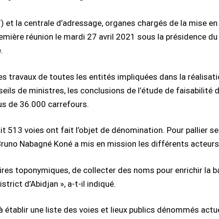
t la centrale d’adressage, organes chargés de la mise en 
première réunion le mardi 27 avril 2021 sous la présidence d
.
des travaux de toutes les entités impliquées dans la réalisa
seils de ministres, les conclusions de l’étude de faisabilité d
us de 36.000 carrefours.
 513 voies ont fait l’objet de dénomination. Pour pallier ses
re Bruno Nabagné Koné a mis en mission les différents acteur
rtoires toponymiques, de collecter des noms pour enrichir la
rict d’Abidjan », a-t-il indiqué.
établir une liste des voies et lieux publics dénommés actue