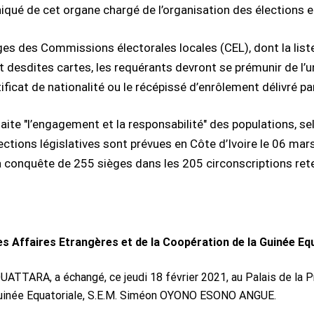
qué de cet organe chargé de l’organisation des élections en
ièges des Commissions électorales locales (CEL), dont la list
rait desdites cartes, les requérants devront se prémunir de l
rtificat de nationalité ou le récépissé d’enrôlement délivré pa
te "l’engagement et la responsabilité" des populations, s
ections législatives sont prévues en Côte d’Ivoire le 06 mar
la conquête de 255 sièges dans les 205 circonscriptions rete
es Affaires Etrangères et de la Coopération de la Guinée Eq
UATTARA, a échangé, ce jeudi 18 février 2021, au Palais de la P
 Guinée Equatoriale, S.E.M. Siméon OYONO ESONO ANGUE.