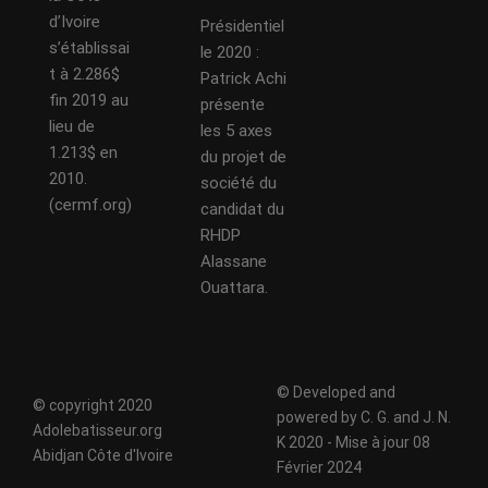
d’Ivoire
Présidentiel
s’établissai
le 2020 :
t à 2.286$
Patrick Achi
fin 2019 au
présente
lieu de
les 5 axes
1.213$ en
du projet de
2010.
société du
(cermf.org)
candidat du
RHDP
Alassane
Ouattara.
© Developed and
© copyright 2020
powered by C. G. and J. N.
Adolebatisseur.org
K 2020 - Mise à jour 08
Abidjan Côte d'Ivoire
Février 2024