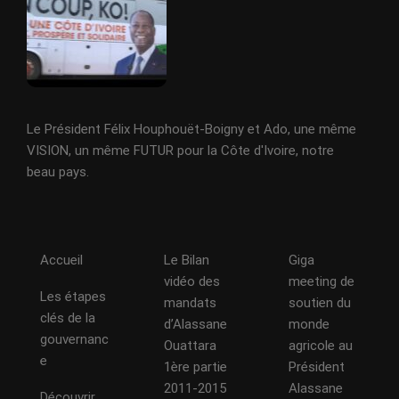
Le Président Félix Houphouët-Boigny et Ado, une même
VISION, un même FUTUR pour la Côte d'Ivoire, notre
beau pays.
Accueil
Le Bilan
Giga
vidéo des
meeting de
Les étapes
mandats
soutien du
clés de la
d’Alassane
monde
gouvernanc
Ouattara
agricole au
e
1ère partie
Président
2011-2015
Alassane
Découvrir