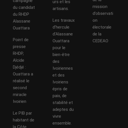
campagne
urs et les
mission
du candidat
artisans.
d’observati
du RHDP
Les travaux
on
Alassane
d’hercule
électorale
Ouattara
d’Alassane
de la
Point de
Ouattara
CEDEAO
presse
pour le
RHDP,
bien-être
Alcide
des
Djédjé :
Ivoiriennes
Ouattara a
et des
réalisé le
Ivoiriens
second
épris de
miracle
paix, de
Ivoirien
stabilité et
adeptes du
Le PIB par
vivre
habitant de
ensemble.
la Côte