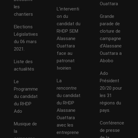
Ouattara
les
L’interventi
chantiers
on du
Grande
candidat du
parade de
Elections
RHDP SEM
cloture de
Législatives
Alassane
campagne
du 06 mars
Ouattara
d’Alassane
2021.
face au
Ouattara a
patronat
Abobo
Liste des
Ivoirien
actualités
Ado
La
Président
Le
rencontre
20/20 pour
Programme
du candidat
les 31
du candidat
du RHDP
régions du
du RHDP
Alassane
pays.
Ado
Ouattara
Conférence
Musique de
avec les
de presse
la
entreprene
de la