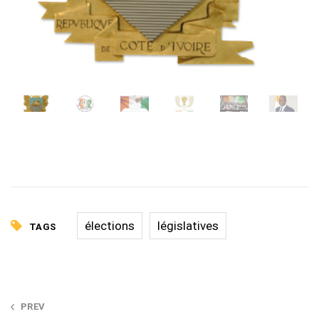
élections
législatives
TAGS
Post
PREV