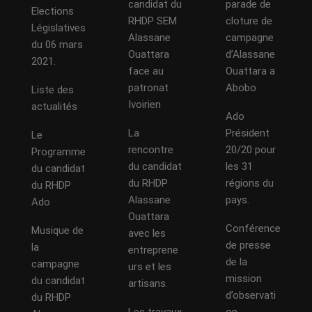
candidat du
parade de
Elections
RHDP SEM
cloture de
Législatives
Alassane
campagne
du 06 mars
Ouattara
d’Alassane
2021.
face au
Ouattara a
patronat
Abobo
Liste des
Ivoirien
actualités
Ado
La
Président
Le
rencontre
20/20 pour
Programme
du candidat
les 31
du candidat
du RHDP
régions du
du RHDP
Alassane
pays.
Ado
Ouattara
Conférence
Musique de
avec les
de presse
la
entreprene
de la
campagne
urs et les
mission
du candidat
artisans.
d’observati
du RHDP