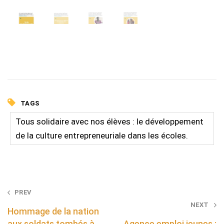
TAGS
Tous solidaire avec nos élèves : le développement
de la culture entrepreneuriale dans les écoles.
Post
PREV
NEXT
navigation
Hommage de la nation
aux soldats tombés à
Agence emploi jeunes :