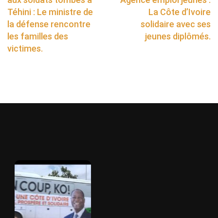
Téhini : Le ministre de
La Côte d’Ivoire
la défense rencontre
solidaire avec ses
les familles des
jeunes diplômés.
victimes.