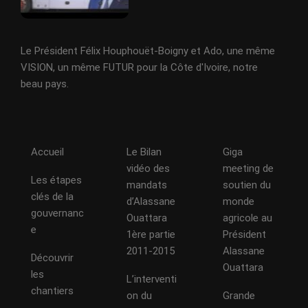
Le Président Félix Houphouët-Boigny et Ado, une même
VISION, un même FUTUR pour la Côte d'Ivoire, notre
beau pays.
Accueil
Le Bilan
Giga
vidéo des
meeting de
Les étapes
mandats
soutien du
clés de la
d’Alassane
monde
gouvernanc
Ouattara
agricole au
e
1ère partie
Président
2011-2015
Alassane
Découvrir
Ouattara
les
L’interventi
chantiers
on du
Grande