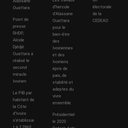
Les travaux
on
Alassane
d’hercule
électorale
Ouattara
d’Alassane
de la
Point de
Ouattara
CEDEAO
presse
pour le
RHDP,
bien-être
Alcide
des
Djédjé :
Ivoiriennes
Ouattara a
et des
réalisé le
Ivoiriens
second
épris de
miracle
paix, de
Ivoirien
stabilité et
adeptes du
Le PIB par
vivre
habitant de
ensemble.
la Côte
d’Ivoire
Présidentiel
s’établissai
le 2020 :
t à 2.286$