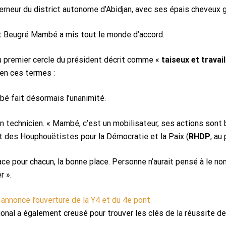
uverneur du district autonome d’Abidjan, avec ses épais cheveux
rt Beugré Mambé a mis tout le monde d’accord.
du premier cercle du président décrit comme «
taiseux et travail
 en ces termes :
é fait désormais l’unanimité.
technicien. « Mambé, c’est un mobilisateur, ses actions sont bien
des Houphouëtistes pour la Démocratie et la Paix (
RHDP
, au
ace pour chacun, la bonne place. Personne n’aurait pensé à le no
r ».
annonce l’ouverture de la Y4 et du 4e pont
ional a également creusé pour trouver les clés de la réussite 