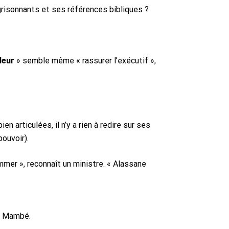
 grisonnants et ses références bibliques ?
leur
» semble même « rassurer l’exécutif »,
 articulées, il n’y a rien à redire sur ses
 pouvoir).
mmer », reconnaît un ministre. « Alassane
de Mambé.