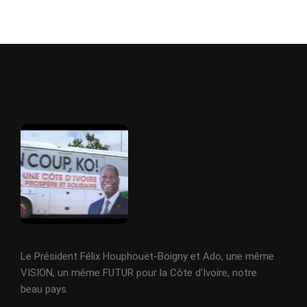
Le Président Félix Houphouët-Boigny et Ado, une même
VISION, un même FUTUR pour la Côte d'Ivoire, notre
beau pays.