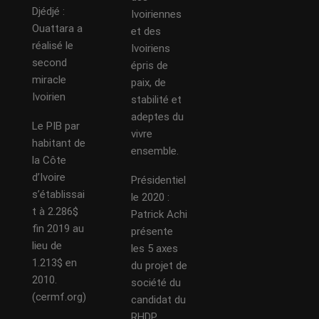
Djédjé :
Ivoiriennes
Ouattara a
et des
réalisé le
Ivoiriens
second
épris de
miracle
paix, de
Ivoirien
stabilité et
adeptes du
Le PIB par
vivre
habitant de
ensemble.
la Côte
d’Ivoire
Présidentiel
s’établissai
le 2020 :
t à 2.286$
Patrick Achi
fin 2019 au
présente
lieu de
les 5 axes
1.213$ en
du projet de
2010.
société du
(cermf.org)
candidat du
RHDP