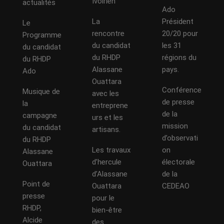
Ivoirien
actualités
Ado
La
Président
Le
rencontre
20/20 pour
Programme
du candidat
les 31
du candidat
du RHDP
régions du
du RHDP
Alassane
pays.
Ado
Ouattara
Conférence
Musique de
avec les
de presse
la
entreprene
de la
campagne
urs et les
mission
du candidat
artisans.
d’observati
du RHDP
Les travaux
on
Alassane
d’hercule
électorale
Ouattara
d’Alassane
de la
Point de
Ouattara
CEDEAO
presse
pour le
RHDP,
bien-être
Alcide
des