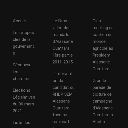
Accueil
Le Bilan
Giga
vidéo des
meeting de
Les étapes
mandats
soutien du
clés de la
d’Alassane
monde
gouvernanc
Ouattara
agricole au
e
1ère partie
Président
2011-2015
Alassane
Découvrir
Ouattara
les
L’interventi
chantiers
on du
Grande
candidat du
parade de
Elections
RHDP SEM
cloture de
Législatives
Alassane
campagne
du 06 mars
Ouattara
d’Alassane
2021.
face au
Ouattara a
patronat
Abobo
Liste des