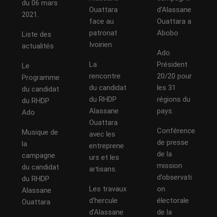
du 06 mars
Ouattara
d’Alassane
2021.
face au
Ouattara a
patronat
Abobo
Liste des
Ivoirien
actualités
Ado
La
Président
Le
rencontre
20/20 pour
Programme
du candidat
les 31
du candidat
du RHDP
régions du
du RHDP
Alassane
pays.
Ado
Ouattara
Conférence
Musique de
avec les
de presse
la
entreprene
de la
campagne
urs et les
mission
du candidat
artisans.
d’observati
du RHDP
Les travaux
on
Alassane
d’hercule
électorale
Ouattara
d’Alassane
de la