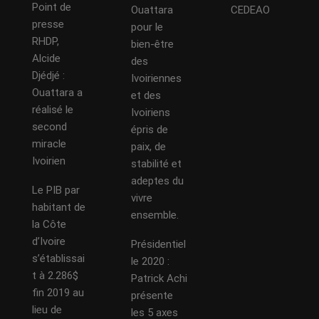
Point de
Ouattara
CEDEAO
presse
pour le
RHDP,
bien-être
Alcide
des
Djédjé :
Ivoiriennes
Ouattara a
et des
réalisé le
Ivoiriens
second
épris de
miracle
paix, de
Ivoirien
stabilité et
adeptes du
Le PIB par
vivre
habitant de
ensemble.
la Côte
d’Ivoire
Présidentiel
s’établissai
le 2020 :
t à 2.286$
Patrick Achi
fin 2019 au
présente
lieu de
les 5 axes