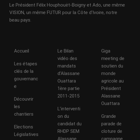
Le Président Félix Houphouët-Boigny et Ado, une même
VISION, un même FUTUR pour la Côte d'Ivoire, notre
beau pays.
Accueil
Le Bilan
Giga
vidéo des
meeting de
Les étapes
mandats
soutien du
clés de la
d’Alassane
monde
gouvernanc
Ouattara
agricole au
e
1ère partie
Président
2011-2015
Alassane
Découvrir
Ouattara
les
L’interventi
chantiers
on du
Grande
candidat du
parade de
Elections
RHDP SEM
cloture de
Législatives
Alassane
campagne