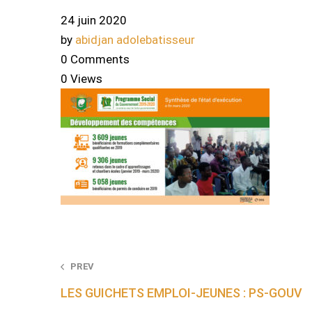
24 juin 2020
by
abidjan adolebatisseur
0 Comments
0 Views
Post
PREV
LES GUICHETS EMPLOI-JEUNES : PS-GOUV
navigation