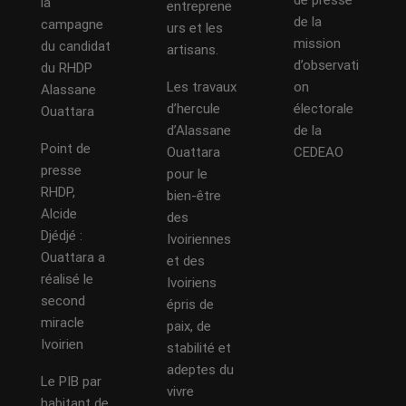
de presse
la
entreprene
de la
campagne
urs et les
mission
du candidat
artisans.
d’observati
du RHDP
Les travaux
on
Alassane
d’hercule
électorale
Ouattara
d’Alassane
de la
Point de
Ouattara
CEDEAO
presse
pour le
RHDP,
bien-être
Alcide
des
Djédjé :
Ivoiriennes
Ouattara a
et des
réalisé le
Ivoiriens
second
épris de
miracle
paix, de
Ivoirien
stabilité et
adeptes du
Le PIB par
vivre
habitant de