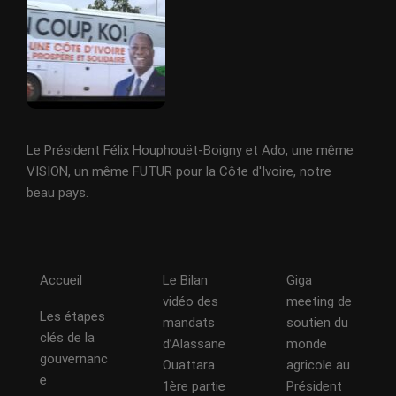
Le Président Félix Houphouët-Boigny et Ado, une même
VISION, un même FUTUR pour la Côte d'Ivoire, notre
beau pays.
Accueil
Le Bilan
Giga
vidéo des
meeting de
Les étapes
mandats
soutien du
clés de la
d’Alassane
monde
gouvernanc
Ouattara
agricole au
e
1ère partie
Président