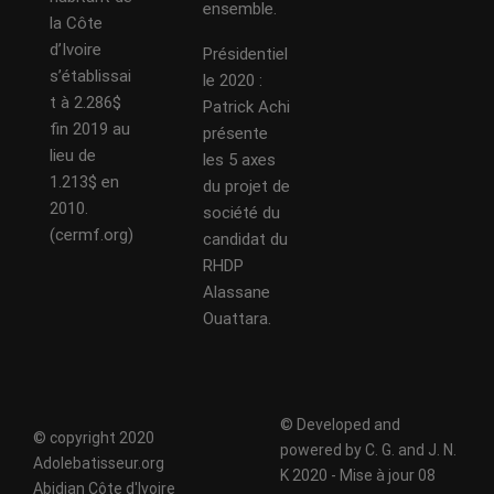
ensemble.
la Côte
d’Ivoire
Présidentiel
s’établissai
le 2020 :
t à 2.286$
Patrick Achi
fin 2019 au
présente
lieu de
les 5 axes
1.213$ en
du projet de
2010.
société du
(cermf.org)
candidat du
RHDP
Alassane
Ouattara.
© Developed and
© copyright 2020
powered by C. G. and J. N.
Adolebatisseur.org
K 2020 - Mise à jour 08
Abidjan Côte d'Ivoire