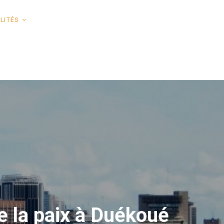
LITÉS
 la paix à Duékoué