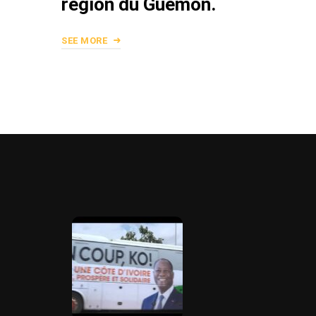
région du Guémon.
SEE MORE