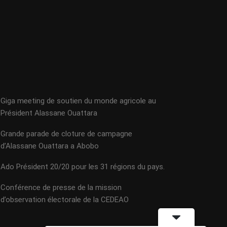
Giga meeting de soutien du monde agricole au
Président Alassane Ouattara
Grande parade de cloture de campagne
d’Alassane Ouattara a Abobo
Ado Président 20/20 pour les 31 régions du pays.
Conférence de presse de la mission
d’observation électorale de la CEDEAO